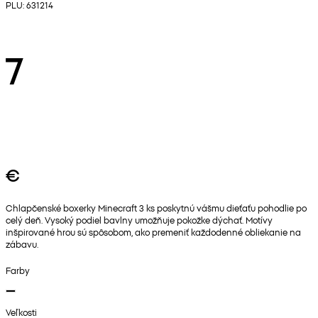
PLU: 631214
7
€
Chlapčenské boxerky Minecraft 3 ks poskytnú vášmu dieťaťu pohodlie po
celý deň. Vysoký podiel bavlny umožňuje pokožke dýchať. Motívy
inšpirované hrou sú spôsobom, ako premeniť každodenné obliekanie na
zábavu.
Farby
Veľkosti