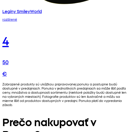
Legíny SmileyWorld
rozšírené
4
50
€
Zobrazené produkty sú ukážkou pripravovanej ponuky a postupne budú
dostupné v predajniach. Ponuka v jednotlivých predajniach sa môže líšiť podľa
ceny, množstva a dostupnosti sortimentu (niektoré položky budú dostupné len
na vybraných miestach). Fotografie produktov sú len ilustračné a môžu sa
mierne líšiť od produktov dostupných v predajni. Ponuka platí do vypredania
zásob.
Prečo nakupovať v