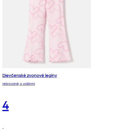
Dievčenské zvonové legíny
rebrované, s volánmi
4