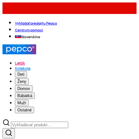
Vyhľadať predajňu Pepco
Centrum pomoci
Slovenčina
Leták
Kolekcie
Deti
Ženy
Domov
Bábätká
Muži
Ostatné