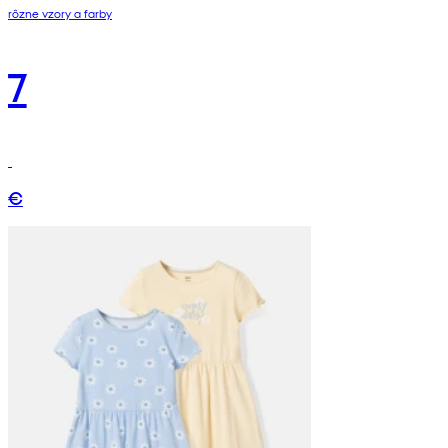
rôzne vzory a farby
7
€