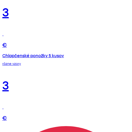
3
€
Chlapčenské ponožky 5 kusov
rôzne vzory
3
€