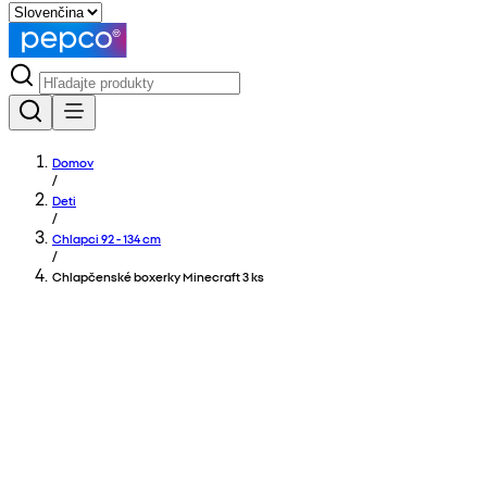
Domov
/
Deti
/
Chlapci 92 - 134 cm
/
Chlapčenské boxerky Minecraft 3 ks