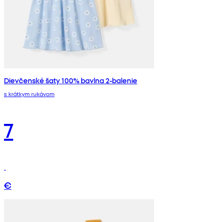
Dievčenské šaty 100% bavlna 2-balenie
s krátkym rukávom
7
€