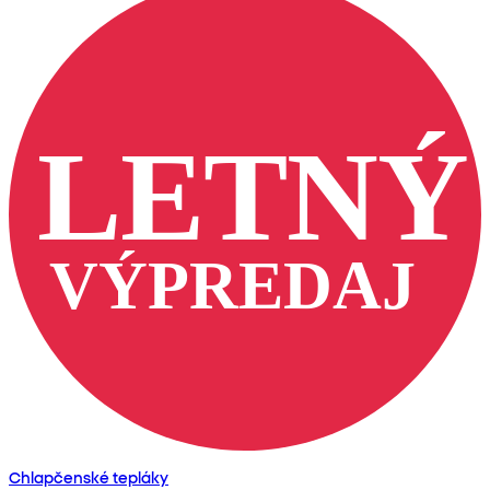
Chlapčenské tepláky