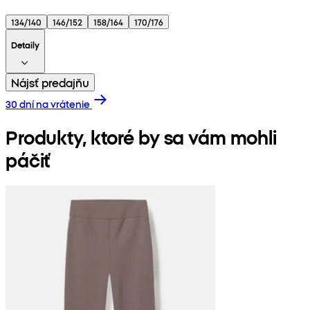
134/140
146/152
158/164
170/176
Detaily
Nájsť predajňu
30 dní na vrátenie
Produkty, ktoré by sa vám mohli
páčiť