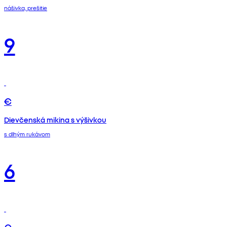
nášivka, prešitie
9
€
Dievčenská mikina s výšivkou
s dlhým rukávom
6
€