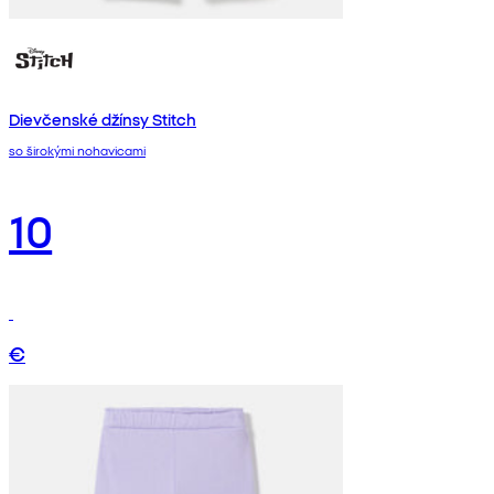
Dievčenské džínsy Stitch
so širokými nohavicami
10
€