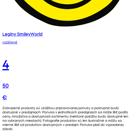
Legíny SmileyWorld
rozšírené
4
50
€
Zobrazené produkty sú ukážkou pripravovanej ponuky a postupne budú
dostupné v predajniach. Ponuka v jednotlivých predajniach sa môže líšiť podľa
ceny, množstva a dostupnosti sortimentu (niektoré položky budú dostupné len
na vybraných miestach). Fotografie produktov sú len ilustračné a môžu sa
mierne líšiť od produktov dostupných v predajni. Ponuka platí do vypredania
zásob.