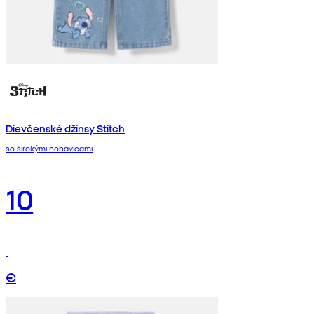
Dievčenské džínsy Stitch
so širokými nohavicami
10
€