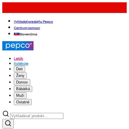
Vyhľadať predajňu Pepco
Centrum pomoci
Slovenčina
Leták
Kolekcie
Deti
Ženy
Domov
Bábätká
Muži
Ostatné