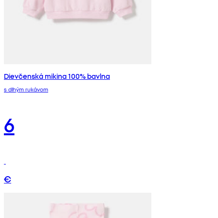
Dievčenská mikina 100% bavlna
s dlhým rukávom
6
€