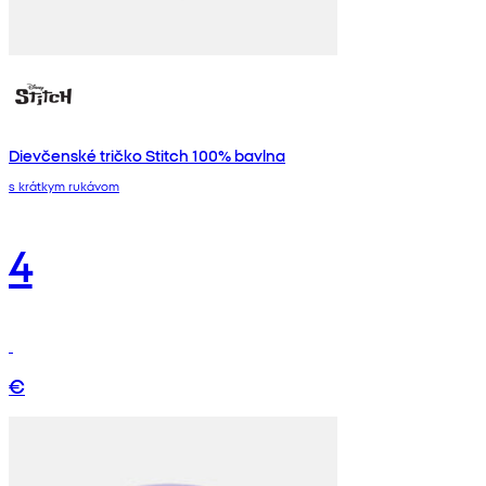
Dievčenské tričko Stitch 100% bavlna
s krátkym rukávom
4
€