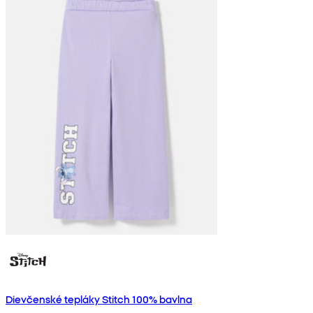
Dievčenské tepláky Stitch 100% bavlna