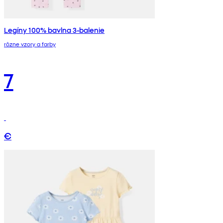
Legíny 100% bavlna 3-balenie
rôzne vzory a farby
7
€