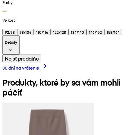
Farby
Veľkosti
92/98
98/104
110/116
122/128
134/140
146/152
158/164
Detaily
Nájsť predajňu
30 dní na vrátenie
Produkty, ktoré by sa vám mohli
páčiť