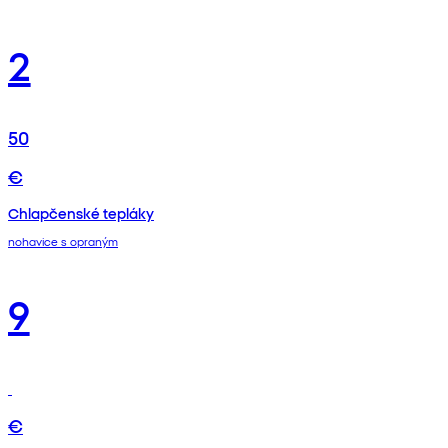
2
50
€
Chlapčenské tepláky
nohavice s opraným
9
€