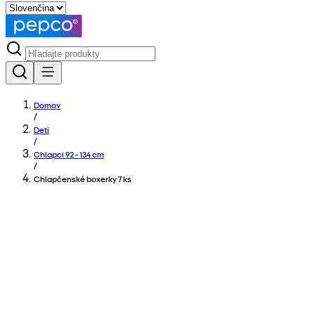
Domov
/
Deti
/
Chlapci 92 - 134 cm
/
Chlapčenské boxerky 7 ks