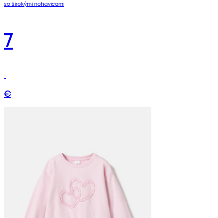
so širokými nohavicami
7
€