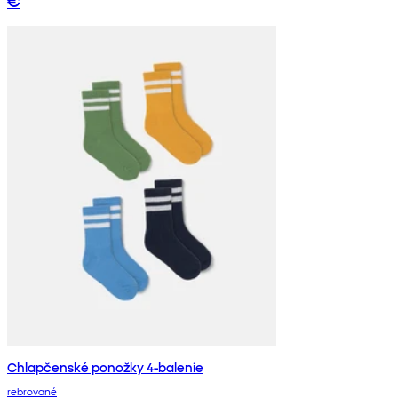
€
Chlapčenské ponožky 4-balenie
rebrované