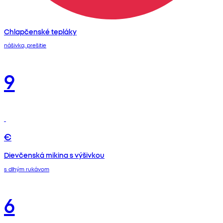
Chlapčenské tepláky
nášivka, prešitie
9
€
Dievčenská mikina s výšivkou
s dlhým rukávom
6