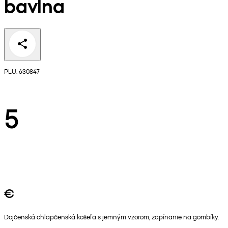
bavlna
PLU: 630847
5
€
Dojčenská chlapčenská košeľa s jemným vzorom, zapínanie na gombíky.