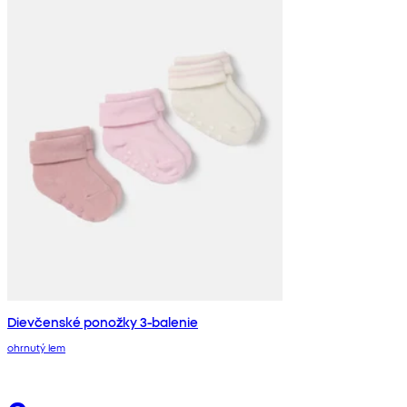
Dievčenské ponožky 3-balenie
ohrnutý lem