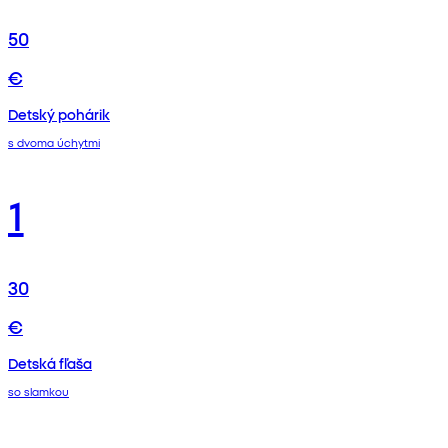
50
€
Detský pohárik
s dvoma úchytmi
1
30
€
Detská fľaša
so slamkou