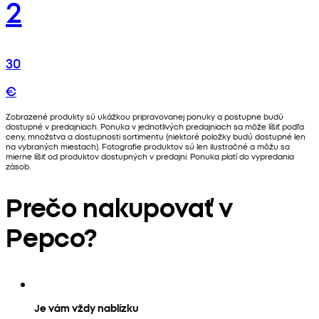
2
30
€
Zobrazené produkty sú ukážkou pripravovanej ponuky a postupne budú
dostupné v predajniach. Ponuka v jednotlivých predajniach sa môže líšiť podľa
ceny, množstva a dostupnosti sortimentu (niektoré položky budú dostupné len
na vybraných miestach). Fotografie produktov sú len ilustračné a môžu sa
mierne líšiť od produktov dostupných v predajni. Ponuka platí do vypredania
zásob.
Prečo nakupovať v
Pepco?
Je vám vždy nablízku