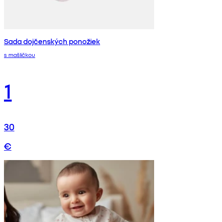
Sada dojčenských ponožiek
s mašličkou
1
30
€