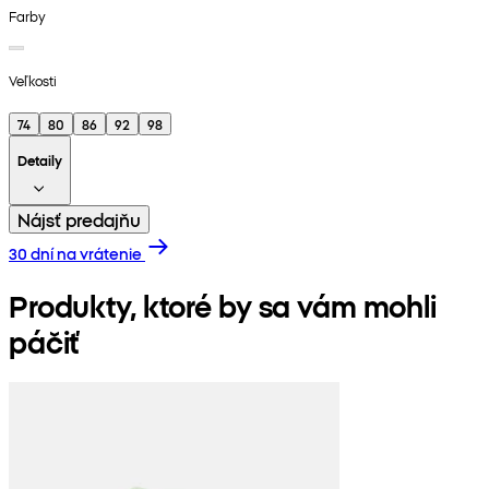
Farby
Veľkosti
74
80
86
92
98
Detaily
Nájsť predajňu
30 dní na vrátenie
Produkty, ktoré by sa vám mohli
páčiť