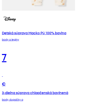
Detská súprava Macko Pú 100% bavlna
body a legíny
7
€
3-dielna súprava chlapčenská bavlnená
body, dupačky a