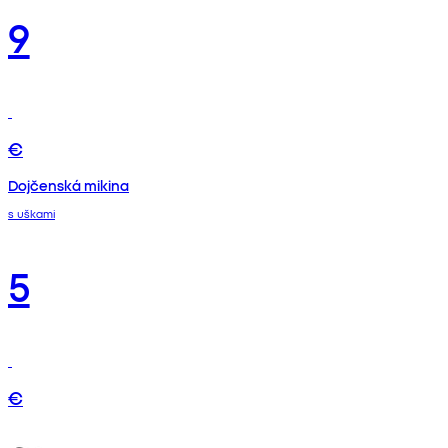
9
€
Dojčenská mikina
s uškami
5
€