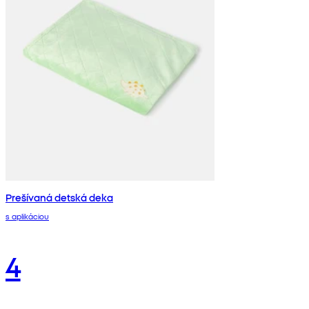
Prešívaná detská deka
s aplikáciou
4