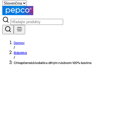
Domov
/
Bábätká
/
Chlapčenská košeľa s dlhým rukávom 100% bavlna