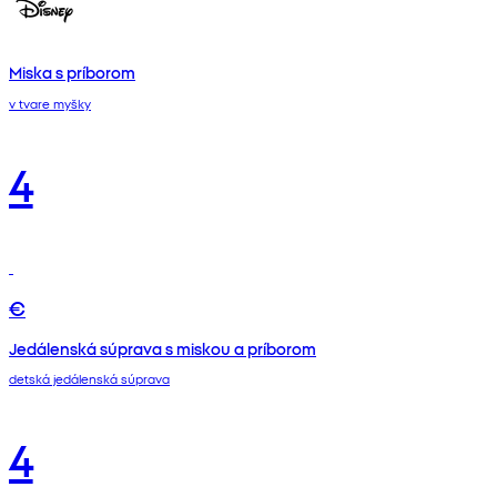
Miska s príborom
v tvare myšky
4
€
Jedálenská súprava s miskou a príborom
detská jedálenská súprava
4