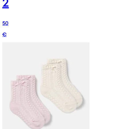
2
50
€