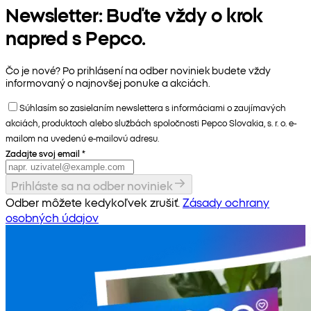
Newsletter: Buďte vždy o krok
napred s Pepco.
Čo je nové? Po prihlásení na odber noviniek budete vždy
informovaný o najnovšej ponuke a akciách.
Súhlasím so zasielaním newslettera s informáciami o zaujímavých
akciách, produktoch alebo službách spoločnosti Pepco Slovakia, s. r. o. e-
mailom na uvedenú e-mailovú adresu.
Zadajte svoj email
*
Prihláste sa na odber noviniek
Odber môžete kedykoľvek zrušiť.
Zásady ochrany
osobných údajov