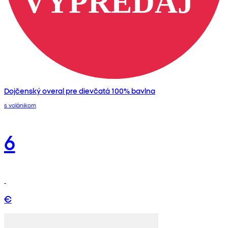
Dojčenský overal pre dievčatá 100% bavlna
s volánikom
6
€