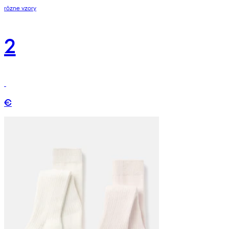
rôzne vzory
2
€