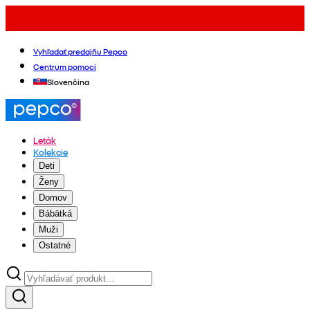
Vyhľadať predajňu Pepco
Centrum pomoci
Slovenčina
Leták
Kolekcie
Deti
Ženy
Domov
Bábätká
Muži
Ostatné