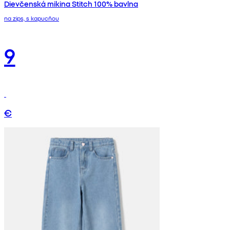
Dievčenská mikina Stitch 100% bavlna
na zips, s kapucňou
9
€