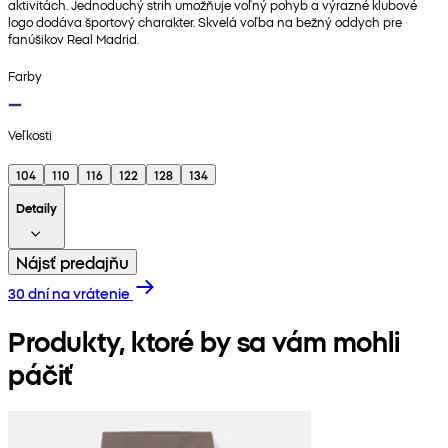
aktivitách. Jednoduchý strih umožňuje voľný pohyb a výrazné klubové
logo dodáva športový charakter. Skvelá voľba na bežný oddych pre
fanúšikov Real Madrid.
Farby
Veľkosti
104
110
116
122
128
134
Detaily
Nájsť predajňu
30 dní na vrátenie
Produkty, ktoré by sa vám mohli
páčiť