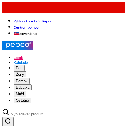
Vyhľadať predajňu Pepco
Centrum pomoci
Slovenčina
Leták
Kolekcie
Deti
Ženy
Domov
Bábätká
Muži
Ostatné