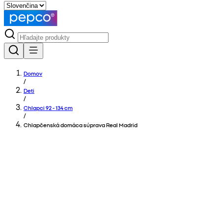
Domov
/
Deti
/
Chlapci 92 - 134 cm
/
Chlapčenská domáca súprava Real Madrid