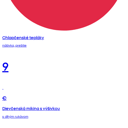
Chlapčenské tepláky
nášivka, prešitie
9
€
Dievčenská mikina s výšivkou
s dlhým rukávom