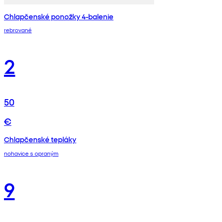
Chlapčenské ponožky 4-balenie
rebrované
2
50
€
Chlapčenské tepláky
nohavice s opraným
9