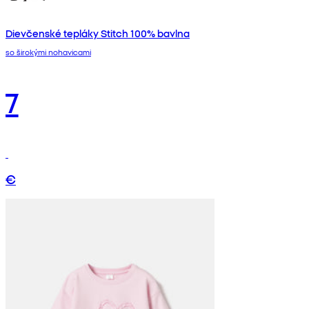
Dievčenské tepláky Stitch 100% bavlna
so širokými nohavicami
7
€