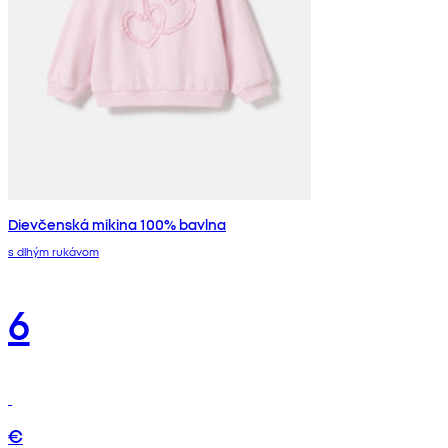
Dievčenská mikina 100% bavlna
s dlhým rukávom
6
€