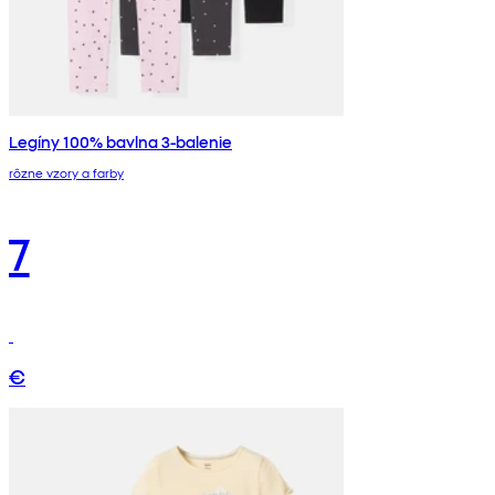
Legíny 100% bavlna 3-balenie
rôzne vzory a farby
7
€