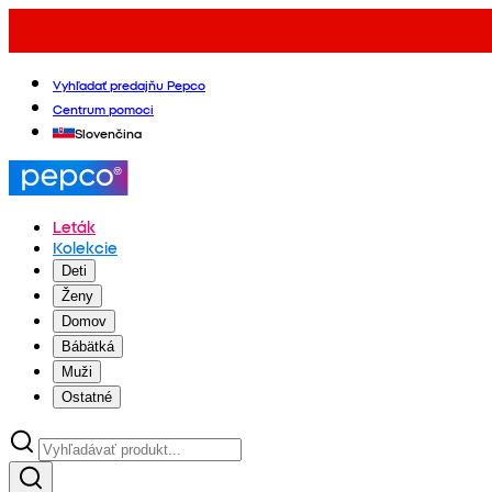
Vyhľadať predajňu Pepco
Centrum pomoci
Slovenčina
Leták
Kolekcie
Deti
Ženy
Domov
Bábätká
Muži
Ostatné