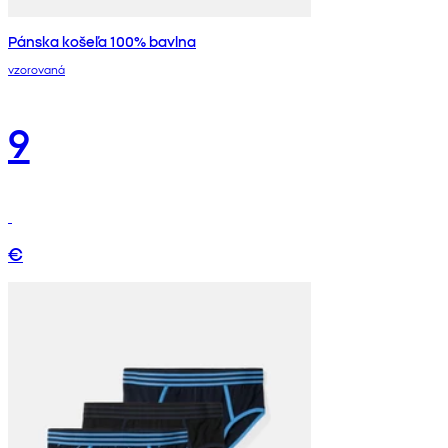
Pánska košeľa 100% bavlna
vzorovaná
9
€