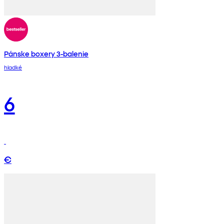
Pánske boxery 3-balenie
hladké
6
€