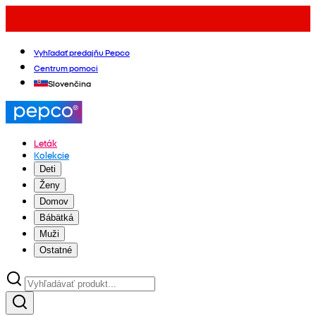
Vyhľadať predajňu Pepco
Centrum pomoci
Slovenčina
Leták
Kolekcie
Deti
Ženy
Domov
Bábätká
Muži
Ostatné