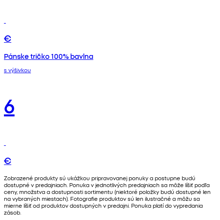
€
Pánske tričko 100% bavlna
s výšivkou
6
€
Zobrazené produkty sú ukážkou pripravovanej ponuky a postupne budú
dostupné v predajniach. Ponuka v jednotlivých predajniach sa môže líšiť podľa
ceny, množstva a dostupnosti sortimentu (niektoré položky budú dostupné len
na vybraných miestach). Fotografie produktov sú len ilustračné a môžu sa
mierne líšiť od produktov dostupných v predajni. Ponuka platí do vypredania
zásob.