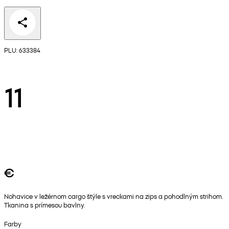
PLU: 633384
11
€
Nohavice v ležérnom cargo štýle s vreckami na zips a pohodlným strihom.
Tkanina s prímesou bavlny.
Farby