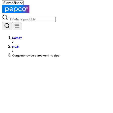
Domov
/
Muži
/
Cargo nohavice s vreckami na zips