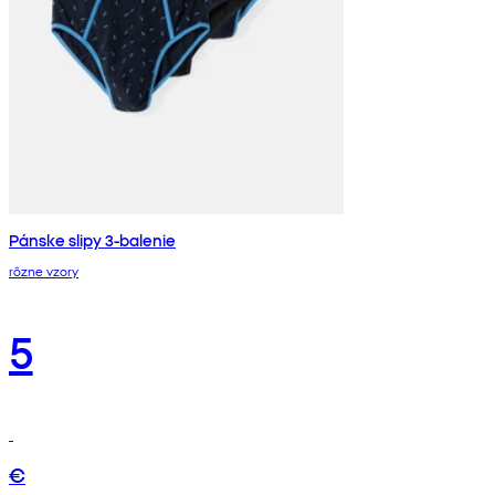
Pánske slipy 3-balenie
rôzne vzory
5
€