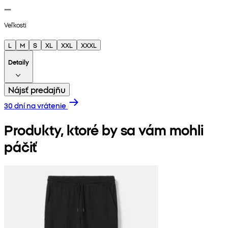
Veľkosti
L
M
S
XL
XXL
XXXL
Detaily
Nájsť predajňu
30 dní na vrátenie
Produkty, ktoré by sa vám mohli
páčiť