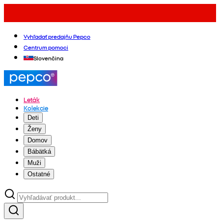
Vyhľadať predajňu Pepco
Centrum pomoci
Slovenčina
Leták
Kolekcie
Deti
Ženy
Domov
Bábätká
Muži
Ostatné