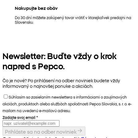
Nakupujte bez obáv
Do 30 dní môžete zakúpený tovar vrátiť v ktorejkoľvek predajni na
Slovensku.
Newsletter: Buďte vždy o krok
napred s Pepco.
Čo je nové? Po prihlásení na odber noviniek budete vždy
informovaný o najnovšej ponuke a akciách.
Súhlasím so zasielaním newslettera s informáciami o zaujímavých
akciách, produktoch alebo službách spoločnosti Pepco Slovakia, s. r. o. e-
mailom na uvedenú e-mailovú adresu.
Zadajte svoj email
*
Prihláste sa na odber noviniek