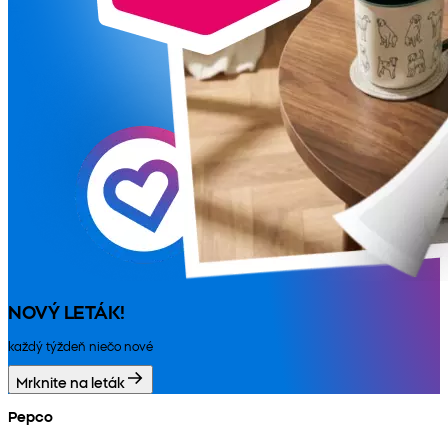
NOVÝ LETÁK!
každý týždeň niečo nové
Mrknite na leták
Pepco