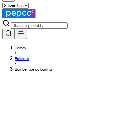
Domov
/
Bábätká
/
Bomber bunda bavlna