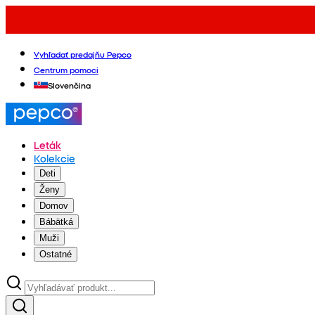
Vyhľadať predajňu Pepco
Centrum pomoci
Slovenčina
Leták
Kolekcie
Deti
Ženy
Domov
Bábätká
Muži
Ostatné