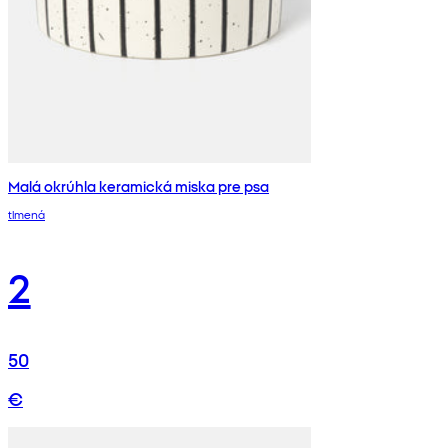
Malá okrúhla keramická miska pre psa
tlmená
2
50
€