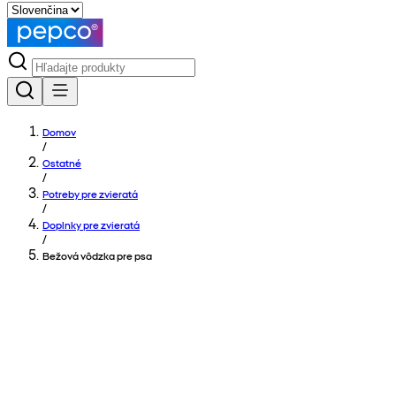
Domov
/
Ostatné
/
Potreby pre zvieratá
/
Doplnky pre zvieratá
/
Bežová vôdzka pre psa