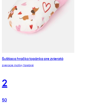
Šuštiaca hračka topánka pre zvieratá
zvieracie motívy, farebné
2
50