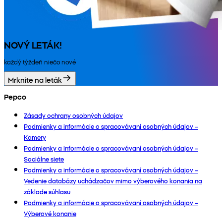
NOVÝ LETÁK!
každý týždeň niečo nové
Mrknite na leták
Pepco
Zásady ochrany osobných údajov
Podmienky a informácie o spracovávaní osobných údajov –
Kamery
Podmienky a informácie o spracovávaní osobných údajov –
Sociálne siete
Podmienky a informácie o spracovávaní osobných údajov –
Vedenie databázy uchádzačov mimo výberového konania na
základe súhlasu
Podmienky a informácie o spracovávaní osobných údajov –
Výberové konanie