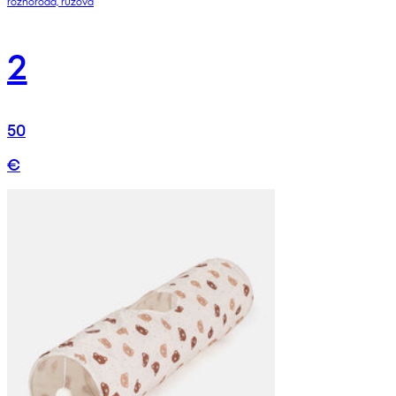
rôznorodá, ružová
2
50
€