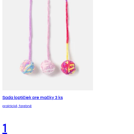
Sada loptičiek pre mačky 3 ks
praktické, farebné
1