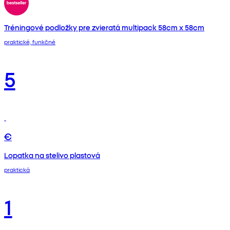
Tréningové podložky pre zvieratá multipack 58cm x 58cm
praktické, funkčné
5
€
Lopatka na stelivo plastová
praktická
1