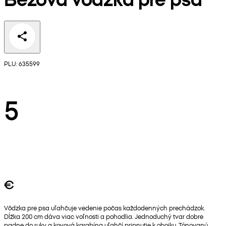
PLU: 635599
5
€
Vôdzka pre psa uľahčuje vedenie počas každodenných prechádzok.
Dĺžka 200 cm dáva viac voľnosti a pohodlia. Jednoduchý tvar dobre
padne do ruky a kovová karabína uľahčí pripnutie k obojku. Tónovanú