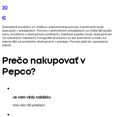
30
€
Zobrazené produkty sú ukážkou pripravovanej ponuky a postupne budú
dostupné v predajniach. Ponuka v jednotlivých predajniach sa môže líšiť podľa
ceny, množstva a dostupnosti sortimentu (niektoré položky budú dostupné len
na vybraných miestach). Fotografie produktov sú len ilustračné a môžu sa
mierne líšiť od produktov dostupných v predajni. Ponuka platí do vypredania
zásob.
Prečo nakupovať v
Pepco?
Je vám vždy nablízku
Viac ako 100 predajní.