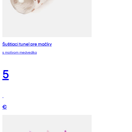
Šuštiaci tunel pre mačky
s motívom medvedíka
5
€