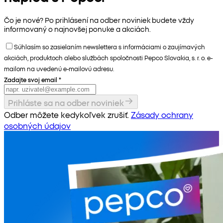
Čo je nové? Po prihlásení na odber noviniek budete vždy
informovaný o najnovšej ponuke a akciách.
Súhlasím so zasielaním newslettera s informáciami o zaujímavých
akciách, produktoch alebo službách spoločnosti Pepco Slovakia, s. r. o. e-
mailom na uvedenú e-mailovú adresu.
Zadajte svoj email
*
Prihláste sa na odber noviniek
Odber môžete kedykoľvek zrušiť.
Zásady ochrany
osobných údajov