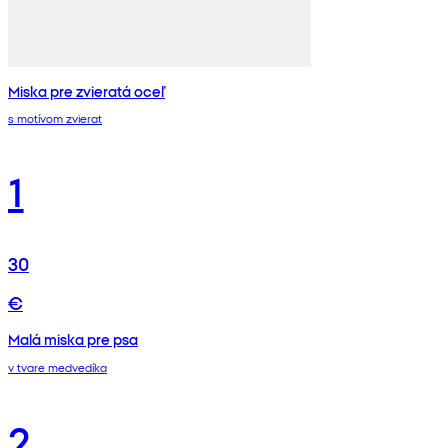
Miska pre zvieratá oceľ
s motívom zvierat
1
30
€
Malá miska pre psa
v tvare medvedíka
2