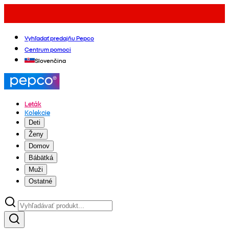
Vyhľadať predajňu Pepco
Centrum pomoci
Slovenčina
Leták
Kolekcie
Deti
Ženy
Domov
Bábätká
Muži
Ostatné