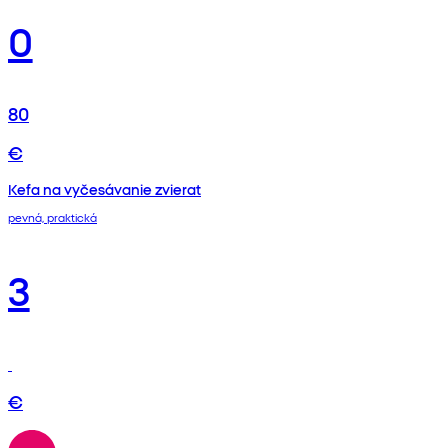
0
80
€
Kefa na vyčesávanie zvierat
pevná, praktická
3
€