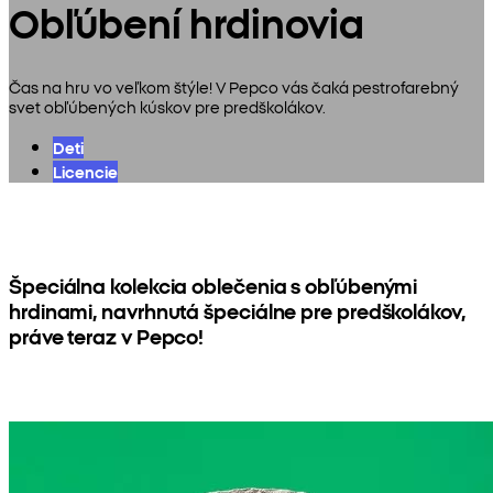
Obľúbení hrdinovia
Čas na hru vo veľkom štýle! V Pepco vás čaká pestrofarebný
svet obľúbených kúskov pre predškolákov.
Deti
Licencie
Špeciálna kolekcia oblečenia s obľúbenými
hrdinami, navrhnutá špeciálne pre predškolákov,
práve teraz v Pepco!