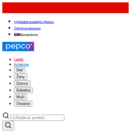
Vyhľadať predajňu Pepco
Centrum pomoci
Slovenčina
Leták
Kolekcie
Deti
Ženy
Domov
Bábätká
Muži
Ostatné