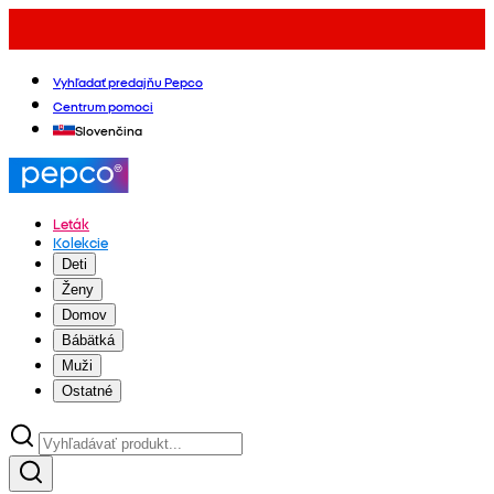
Vyhľadať predajňu Pepco
Centrum pomoci
Slovenčina
Leták
Kolekcie
Deti
Ženy
Domov
Bábätká
Muži
Ostatné