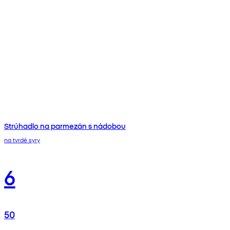
Strúhadlo na parmezán s nádobou
na tvrdé syry
6
50