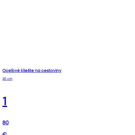
Oceľové kliešte na cestoviny
20 cm
1
80
€