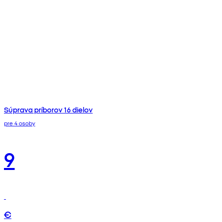
Súprava príborov 16 dielov
pre 4 osoby
9
€