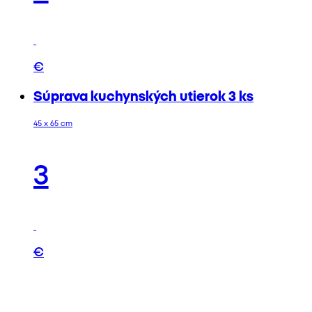
€
Súprava kuchynských utierok 3 ks
45 x 65 cm
3
€