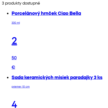
3 produkty dostupné
Porcelánový hrnček Ciao Bella
330 ml
2
50
€
Sada keramických misiek paradajky 3 ks
priemer 10 cm
4