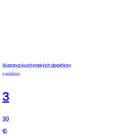
Súprava kuchynských doplnkov
s potlačou
3
30
€