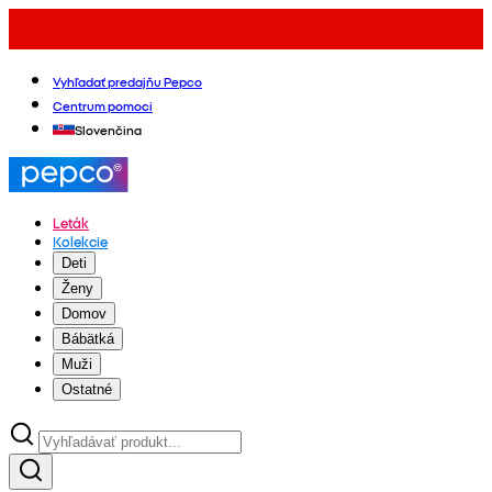
Vyhľadať predajňu Pepco
Centrum pomoci
Slovenčina
Leták
Kolekcie
Deti
Ženy
Domov
Bábätká
Muži
Ostatné