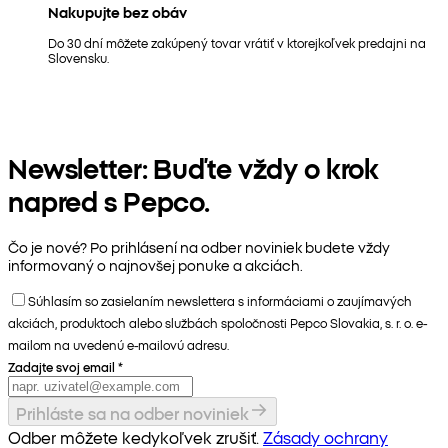
Nakupujte bez obáv
Do 30 dní môžete zakúpený tovar vrátiť v ktorejkoľvek predajni na
Slovensku.
Newsletter: Buďte vždy o krok
napred s Pepco.
Čo je nové? Po prihlásení na odber noviniek budete vždy
informovaný o najnovšej ponuke a akciách.
Súhlasím so zasielaním newslettera s informáciami o zaujímavých
akciách, produktoch alebo službách spoločnosti Pepco Slovakia, s. r. o. e-
mailom na uvedenú e-mailovú adresu.
Zadajte svoj email
*
Prihláste sa na odber noviniek
Odber môžete kedykoľvek zrušiť.
Zásady ochrany