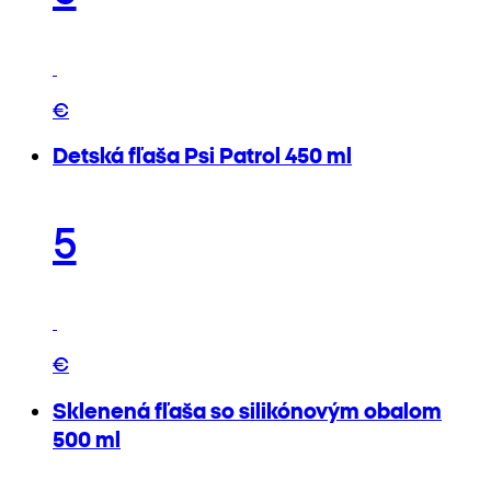
€
Detská fľaša Psi Patrol 450 ml
5
€
Sklenená fľaša so silikónovým obalom
500 ml