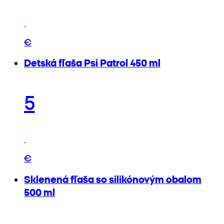
€
Detská fľaša Psi Patrol 450 ml
5
€
Sklenená fľaša so silikónovým obalom
500 ml