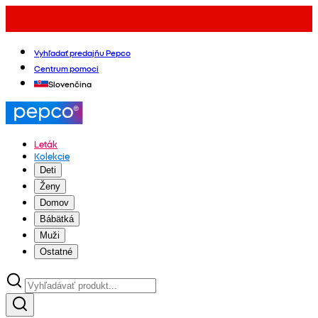
Vyhľadať predajňu Pepco
Centrum pomoci
Slovenčina
Leták
Kolekcie
Deti
Ženy
Domov
Bábätká
Muži
Ostatné