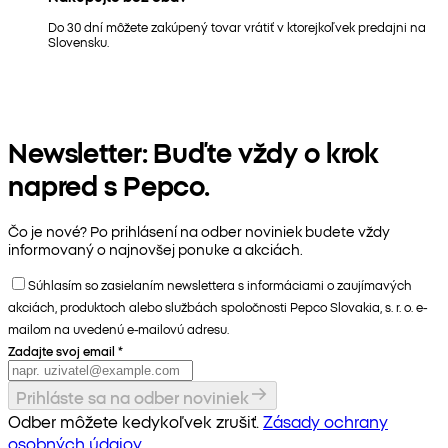
Do 30 dní môžete zakúpený tovar vrátiť v ktorejkoľvek predajni na
Slovensku.
Newsletter: Buďte vždy o krok
napred s Pepco.
Čo je nové? Po prihlásení na odber noviniek budete vždy
informovaný o najnovšej ponuke a akciách.
Súhlasím so zasielaním newslettera s informáciami o zaujímavých
akciách, produktoch alebo službách spoločnosti Pepco Slovakia, s. r. o. e-
mailom na uvedenú e-mailovú adresu.
Zadajte svoj email
*
Prihláste sa na odber noviniek
Odber môžete kedykoľvek zrušiť.
Zásady ochrany
osobných údajov