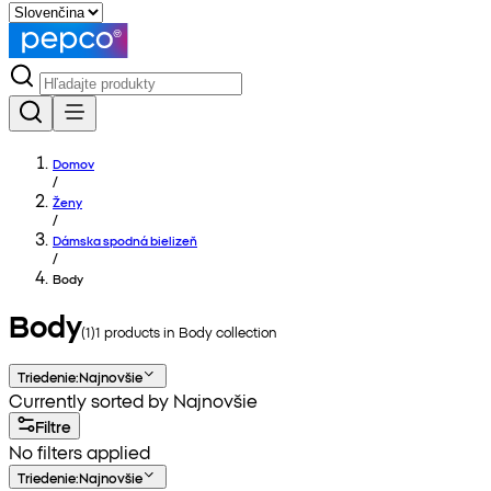
Domov
/
Ženy
/
Dámska spodná bielizeň
/
Body
Body
(
1
)
1
products in
Body
collection
Triedenie
:
Najnovšie
Currently sorted by Najnovšie
Filtre
No filters applied
Triedenie
:
Najnovšie