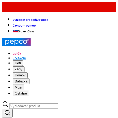
Vyhľadať predajňu Pepco
Centrum pomoci
Slovenčina
Leták
Kolekcie
Deti
Ženy
Domov
Bábätká
Muži
Ostatné