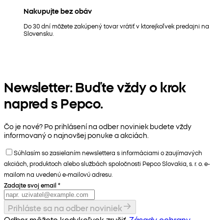
Nakupujte bez obáv
Do 30 dní môžete zakúpený tovar vrátiť v ktorejkoľvek predajni na
Slovensku.
Newsletter: Buďte vždy o krok
napred s Pepco.
Čo je nové? Po prihlásení na odber noviniek budete vždy
informovaný o najnovšej ponuke a akciách.
Súhlasím so zasielaním newslettera s informáciami o zaujímavých
akciách, produktoch alebo službách spoločnosti Pepco Slovakia, s. r. o. e-
mailom na uvedenú e-mailovú adresu.
Zadajte svoj email
*
Prihláste sa na odber noviniek
Odber môžete kedykoľvek zrušiť.
Zásady ochrany