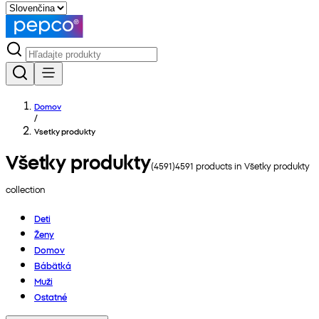
Domov
/
Vsetky produkty
Všetky produkty
(
4591
)
4591
products in
Všetky produkty
collection
Deti
Ženy
Domov
Bábätká
Muži
Ostatné