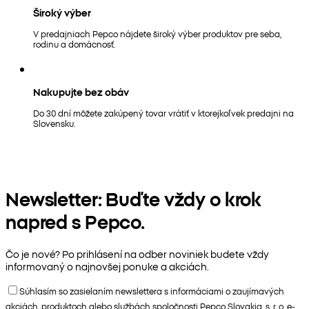
Široký výber
V predajniach Pepco nájdete široký výber produktov pre seba,
rodinu a domácnosť.
Nakupujte bez obáv
Do 30 dní môžete zakúpený tovar vrátiť v ktorejkoľvek predajni na
Slovensku.
Newsletter: Buďte vždy o krok
napred s Pepco.
Čo je nové? Po prihlásení na odber noviniek budete vždy
informovaný o najnovšej ponuke a akciách.
Súhlasím so zasielaním newslettera s informáciami o zaujímavých
akciách, produktoch alebo službách spoločnosti Pepco Slovakia, s. r. o. e-