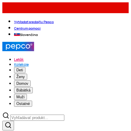
Vyhľadať predajňu Pepco
Centrum pomoci
Slovenčina
Leták
Kolekcie
Deti
Ženy
Domov
Bábätká
Muži
Ostatné