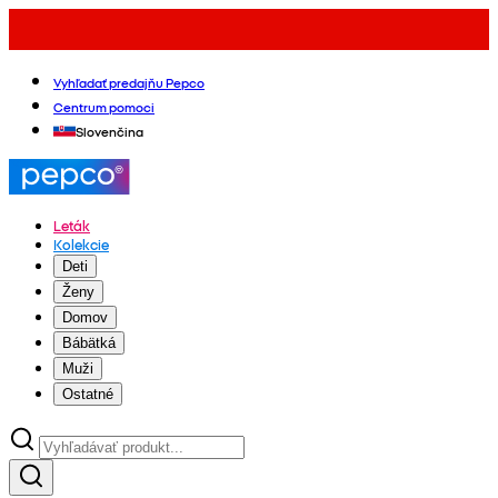
Vyhľadať predajňu Pepco
Centrum pomoci
Slovenčina
Leták
Kolekcie
Deti
Ženy
Domov
Bábätká
Muži
Ostatné