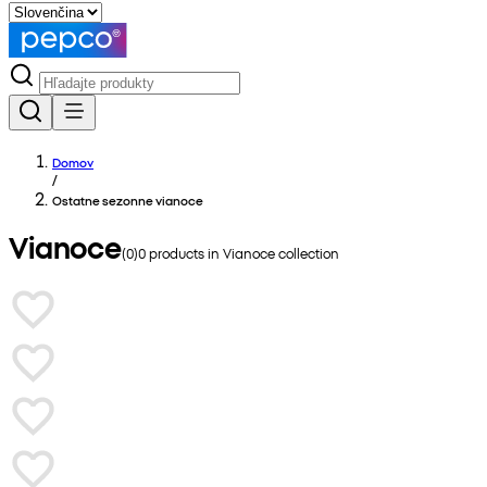
Domov
/
Ostatne sezonne vianoce
Vianoce
(
0
)
0
products in
Vianoce
collection