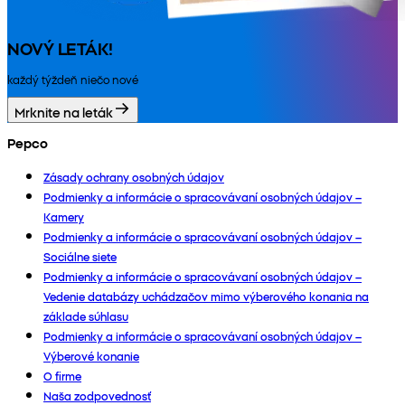
NOVÝ LETÁK!
každý týždeň niečo nové
Mrknite na leták
Pepco
Zásady ochrany osobných údajov
Podmienky a informácie o spracovávaní osobných údajov –
Kamery
Podmienky a informácie o spracovávaní osobných údajov –
Sociálne siete
Podmienky a informácie o spracovávaní osobných údajov –
Vedenie databázy uchádzačov mimo výberového konania na
základe súhlasu
Podmienky a informácie o spracovávaní osobných údajov –
Výberové konanie
O firme
Naša zodpovednosť