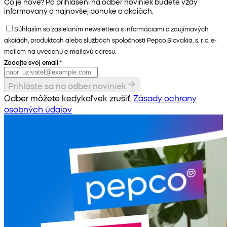
Čo je nové? Po prihlásení na odber noviniek budete vždy
informovaný o najnovšej ponuke a akciách.
Súhlasím so zasielaním newslettera s informáciami o zaujímavých
akciách, produktoch alebo službách spoločnosti Pepco Slovakia, s. r. o. e-
mailom na uvedenú e-mailovú adresu.
Zadajte svoj email
*
Prihláste sa na odber noviniek
Odber môžete kedykoľvek zrušiť.
Zásady ochrany
osobných údajov