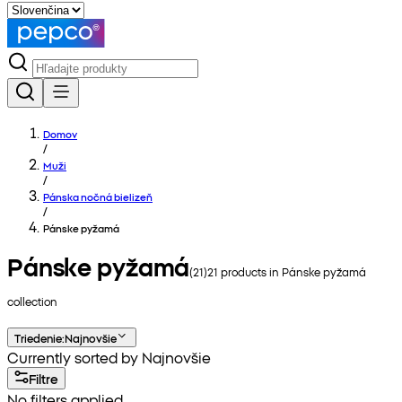
Domov
/
Muži
/
Pánska nočná bielizeň
/
Pánske pyžamá
Pánske pyžamá
(
21
)
21
products in
Pánske pyžamá
collection
Triedenie
:
Najnovšie
Currently sorted by Najnovšie
Filtre
No filters applied