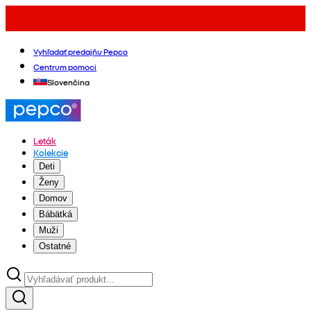
Vyhľadať predajňu Pepco
Centrum pomoci
Slovenčina
Leták
Kolekcie
Deti
Ženy
Domov
Bábätká
Muži
Ostatné