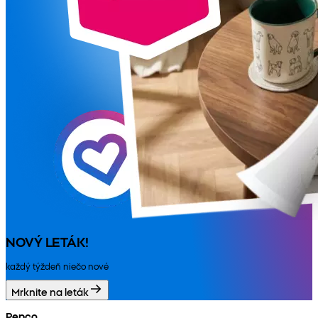
NOVÝ LETÁK!
každý týždeň niečo nové
Mrknite na leták
Pepco