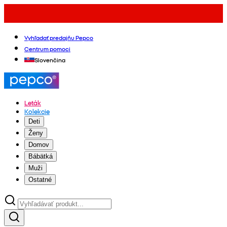
Vyhľadať predajňu Pepco
Centrum pomoci
Slovenčina
Leták
Kolekcie
Deti
Ženy
Domov
Bábätká
Muži
Ostatné