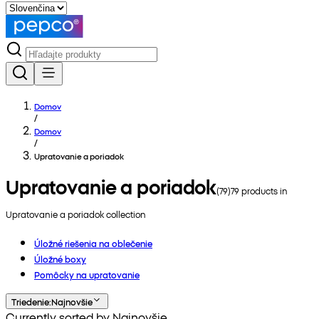
Domov
/
Domov
/
Upratovanie a poriadok
Upratovanie a poriadok
(
79
)
79
products in
Upratovanie a poriadok
collection
Úložné riešenia na oblečenie
Úložné boxy
Pomôcky na upratovanie
Triedenie
:
Najnovšie
Currently sorted by Najnovšie