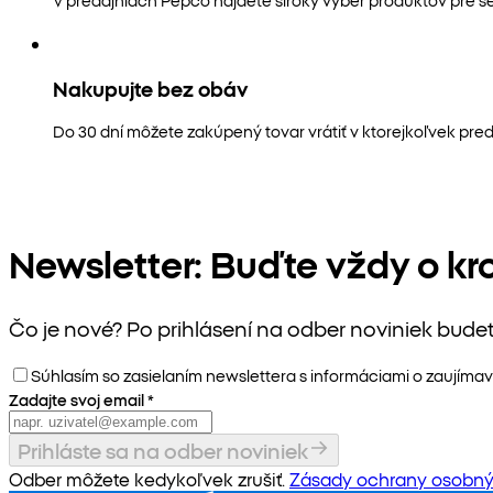
Nakupujte bez obáv
Do 30 dní môžete zakúpený tovar vrátiť v ktorejkoľvek pred
Newsletter: Buďte vždy o kr
Čo je nové? Po prihlásení na odber noviniek bude
Súhlasím so zasielaním newslettera s informáciami o zaujímav
Zadajte svoj email
*
Prihláste sa na odber noviniek
Odber môžete kedykoľvek zrušiť.
Zásady ochrany osobný