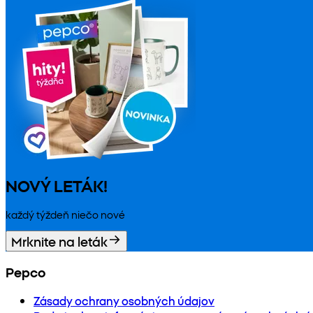
NOVÝ LETÁK!
každý týždeň niečo nové
Mrknite na leták
Pepco
Zásady ochrany osobných údajov