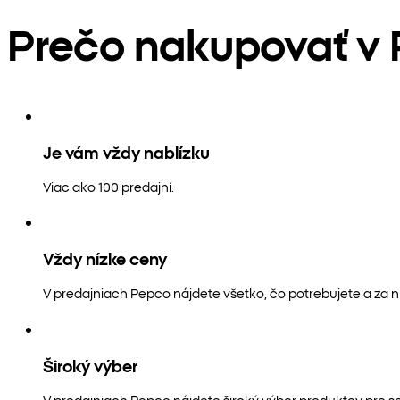
Prečo nakupovať v
Je vám vždy nablízku
Viac ako 100 predajní.
Vždy nízke ceny
V predajniach Pepco nájdete všetko, čo potrebujete a za n
Široký výber
V predajniach Pepco nájdete široký výber produktov pre s