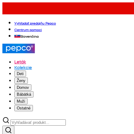
Vyhľadať predajňu Pepco
Centrum pomoci
Slovenčina
Leták
Kolekcie
Deti
Ženy
Domov
Bábätká
Muži
Ostatné