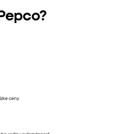
 Pepco?
ízke ceny.
eba, rodinu a domácnosť.