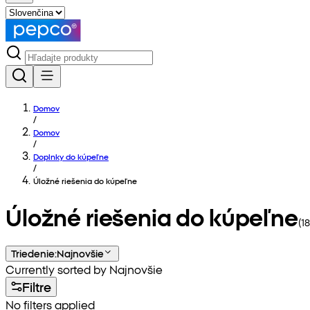
Domov
/
Domov
/
Doplnky do kúpeľne
/
Úložné riešenia do kúpeľne
Úložné riešenia do kúpeľne
(
18
Triedenie
:
Najnovšie
Currently sorted by Najnovšie
Filtre
No filters applied