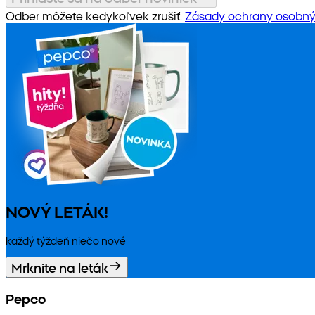
Odber môžete kedykoľvek zrušiť.
Zásady ochrany osobný
NOVÝ LETÁK!
každý týždeň niečo nové
Mrknite na leták
Pepco