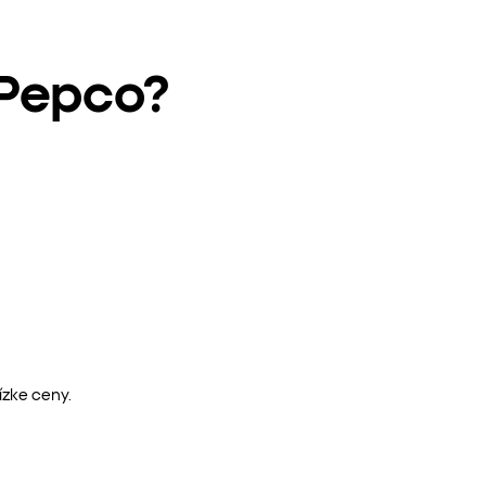
 Pepco?
ízke ceny.