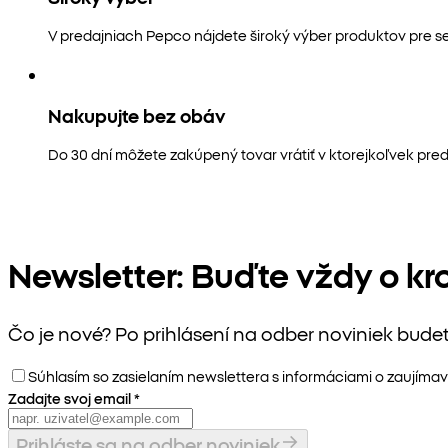
V predajniach Pepco nájdete široký výber produktov pre s
Nakupujte bez obáv
Do 30 dní môžete zakúpený tovar vrátiť v ktorejkoľvek pred
Newsletter: Buďte vždy o kr
Čo je nové? Po prihlásení na odber noviniek bude
Súhlasím so zasielaním newslettera s informáciami o zaujímav
Zadajte svoj email
*
Prihláste sa na odber noviniek