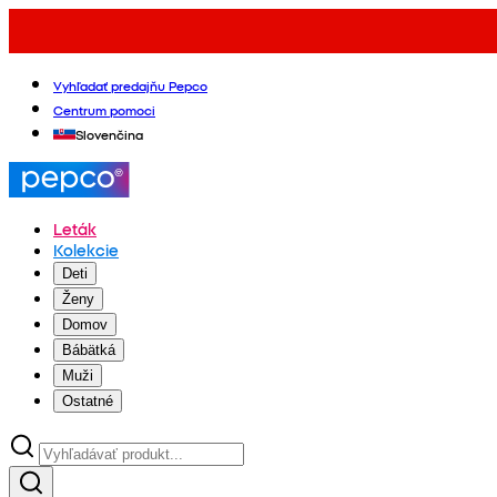
Vyhľadať predajňu Pepco
Centrum pomoci
Slovenčina
Leták
Kolekcie
Deti
Ženy
Domov
Bábätká
Muži
Ostatné