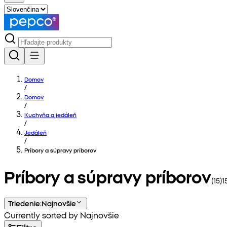
Domov
/
Domov
/
Kuchyňa a jedáleň
/
Jedáleň
/
Príbory a súpravy príborov
Príbory a súpravy príborov
(
15
)
1
Triedenie
:
Najnovšie
Currently sorted by Najnovšie