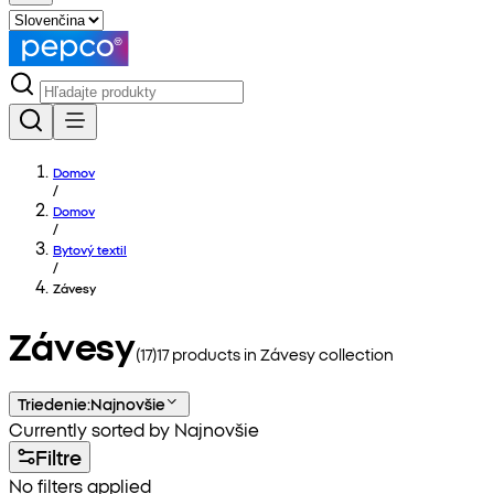
Domov
/
Domov
/
Bytový textil
/
Závesy
Závesy
(
17
)
17
products in
Závesy
collection
Triedenie
:
Najnovšie
Currently sorted by Najnovšie
Filtre
No filters applied