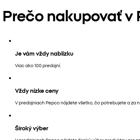
Prečo nakupovať v
Je vám vždy nablízku
Viac ako 100 predajní.
Vždy nízke ceny
V predajniach Pepco nájdete všetko, čo potrebujete a za n
Široký výber
V predajniach Pepco nájdete široký výber produktov pre s