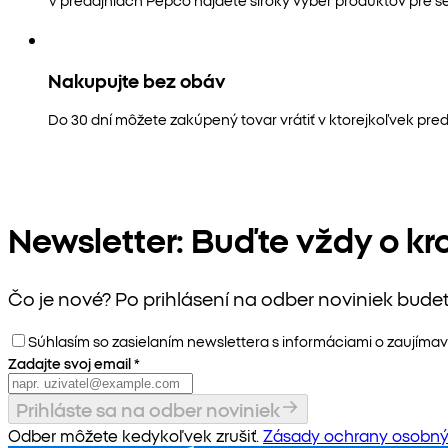
Nakupujte bez obáv
Do 30 dní môžete zakúpený tovar vrátiť v ktorejkoľvek pred
Newsletter: Buďte vždy o kr
Čo je nové? Po prihlásení na odber noviniek bude
Súhlasím so zasielaním newslettera s informáciami o zaujímav
Zadajte svoj email
*
Prihláste sa na odber noviniek
Odber môžete kedykoľvek zrušiť.
Zásady ochrany osobný