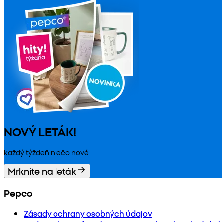
NOVÝ LETÁK!
každý týždeň niečo nové
Mrknite na leták
Pepco
Zásady ochrany osobných údajov