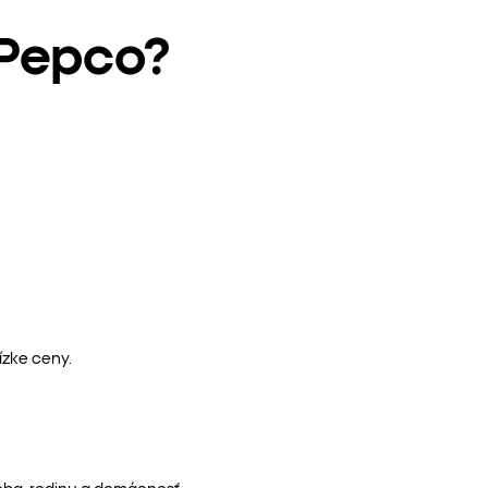
 Pepco?
ízke ceny.
eba, rodinu a domácnosť.