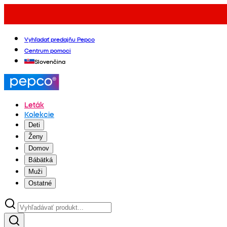
Vyhľadať predajňu Pepco
Centrum pomoci
Slovenčina
Leták
Kolekcie
Deti
Ženy
Domov
Bábätká
Muži
Ostatné