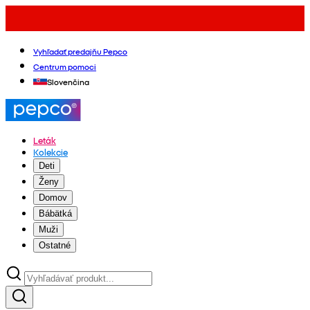
Vyhľadať predajňu Pepco
Centrum pomoci
Slovenčina
Leták
Kolekcie
Deti
Ženy
Domov
Bábätká
Muži
Ostatné