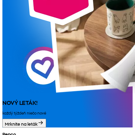
NOVÝ LETÁK!
každý týždeň niečo nové
Mrknite na leták
Pepco