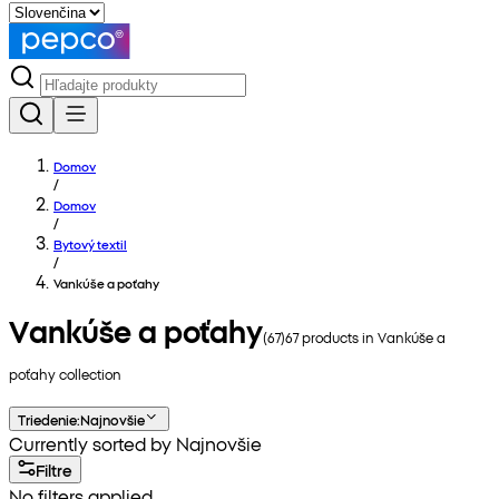
Domov
/
Domov
/
Bytový textil
/
Vankúše a poťahy
Vankúše a poťahy
(
67
)
67
products in
Vankúše a
poťahy
collection
Triedenie
:
Najnovšie
Currently sorted by Najnovšie
Filtre
No filters applied