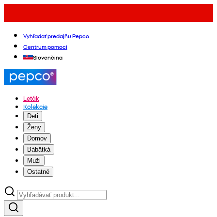
Vyhľadať predajňu Pepco
Centrum pomoci
Slovenčina
Leták
Kolekcie
Deti
Ženy
Domov
Bábätká
Muži
Ostatné