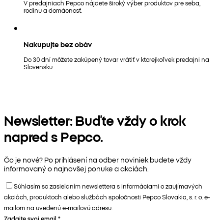
V predajniach Pepco nájdete široký výber produktov pre seba,
rodinu a domácnosť.
Nakupujte bez obáv
Do 30 dní môžete zakúpený tovar vrátiť v ktorejkoľvek predajni na
Slovensku.
Newsletter: Buďte vždy o krok
napred s Pepco.
Čo je nové? Po prihlásení na odber noviniek budete vždy
informovaný o najnovšej ponuke a akciách.
Súhlasím so zasielaním newslettera s informáciami o zaujímavých
akciách, produktoch alebo službách spoločnosti Pepco Slovakia, s. r. o. e-
mailom na uvedenú e-mailovú adresu.
Zadajte svoj email
*