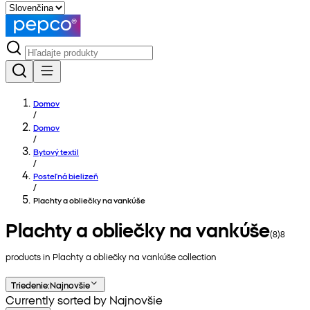
Domov
/
Domov
/
Bytový textil
/
Posteľná bielizeň
/
Plachty a obliečky na vankúše
Plachty a obliečky na vankúše
(
8
)
8
products in
Plachty a obliečky na vankúše
collection
Triedenie
:
Najnovšie
Currently sorted by Najnovšie