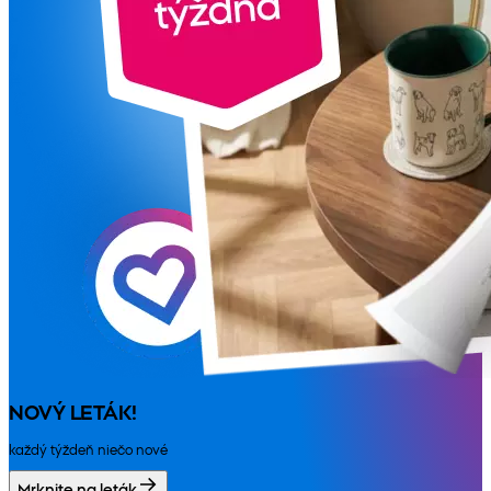
NOVÝ LETÁK!
každý týždeň niečo nové
Mrknite na leták