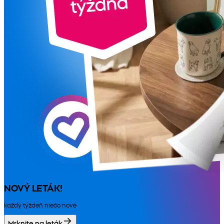
NOVÝ LETÁK!
každý týždeň niečo nové
Mrknite na leták