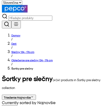
Domov
/
Deti
/
Slečny 134 - 176 cm
/
Oblečenie pre slečny 134 - 176 cm
/
Šortky pre slečny
Šortky pre slečny
(
41
)
41
products in
Šortky pre slečny
collection
Triedenie
:
Najnovšie
Currently sorted by Najnovšie