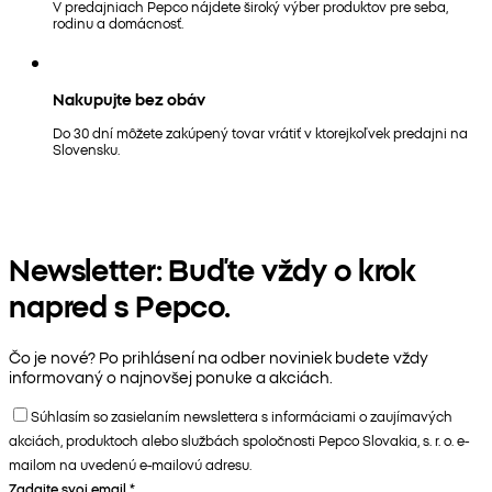
V predajniach Pepco nájdete široký výber produktov pre seba,
rodinu a domácnosť.
Nakupujte bez obáv
Do 30 dní môžete zakúpený tovar vrátiť v ktorejkoľvek predajni na
Slovensku.
Newsletter: Buďte vždy o krok
napred s Pepco.
Čo je nové? Po prihlásení na odber noviniek budete vždy
informovaný o najnovšej ponuke a akciách.
Súhlasím so zasielaním newslettera s informáciami o zaujímavých
akciách, produktoch alebo službách spoločnosti Pepco Slovakia, s. r. o. e-
mailom na uvedenú e-mailovú adresu.
Zadajte svoj email
*