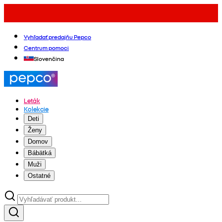
Vyhľadať predajňu Pepco
Centrum pomoci
Slovenčina
Leták
Kolekcie
Deti
Ženy
Domov
Bábätká
Muži
Ostatné