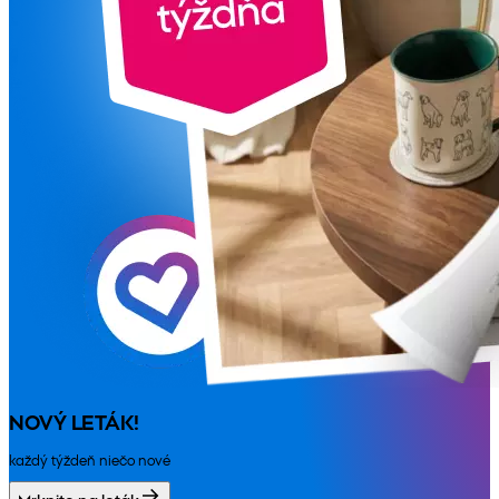
NOVÝ LETÁK!
každý týždeň niečo nové