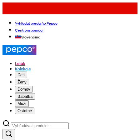
Vyhľadať predajňu Pepco
Centrum pomoci
Slovenčina
Leták
Kolekcie
Deti
Ženy
Domov
Bábätká
Muži
Ostatné