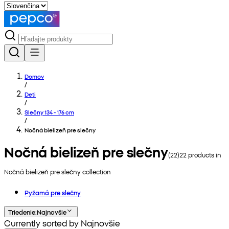
Domov
/
Deti
/
Slečny 134 - 176 cm
/
Nočná bielizeň pre slečny
Nočná bielizeň pre slečny
(
22
)
22
products in
Nočná bielizeň pre slečny
collection
Pyžamá pre slečny
Triedenie
:
Najnovšie
Currently sorted by Najnovšie