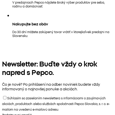
V predajniach Pepco nájdete široký výber produktov pre seba,
rodinu a domácnosť.
Nakupujte bez obáv
Do 30 dní môžete zakúpený tovar vrátiť v ktorejkoľvek predajni na
Slovensku.
Newsletter: Buďte vždy o krok
napred s Pepco.
Čo je nové? Po prihlásení na odber noviniek budete vždy
informovaný o najnovšej ponuke a akciách.
Súhlasím so zasielaním newslettera s informáciami o zaujímavých
akciách, produktoch alebo službách spoločnosti Pepco Slovakia, s. r. o. e-
mailom na uvedenú e-mailovú adresu.
Zadajte svoj email
*