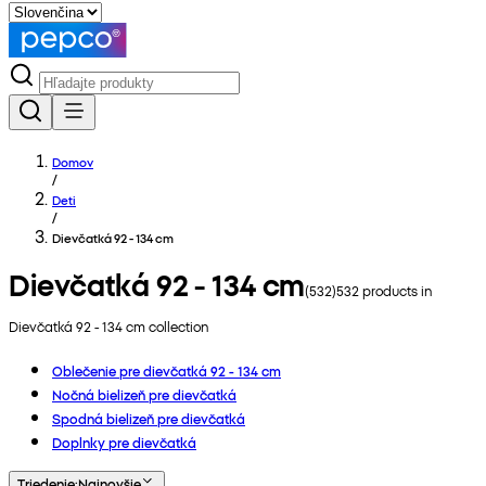
Domov
/
Deti
/
Dievčatká 92 - 134 cm
Dievčatká 92 - 134 cm
(
532
)
532
products in
Dievčatká 92 - 134 cm
collection
Oblečenie pre dievčatká 92 - 134 cm
Nočná bielizeň pre dievčatká
Spodná bielizeň pre dievčatká
Doplnky pre dievčatká
Triedenie
:
Najnovšie