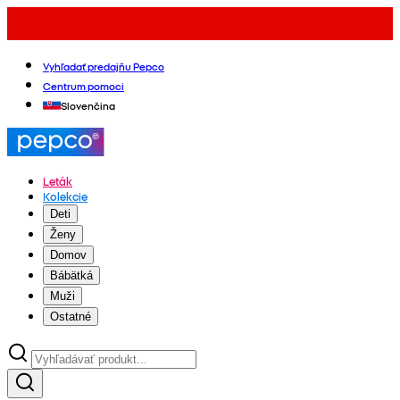
Vyhľadať predajňu Pepco
Centrum pomoci
Slovenčina
Leták
Kolekcie
Deti
Ženy
Domov
Bábätká
Muži
Ostatné