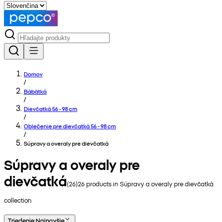
Domov
/
Bábätká
/
Dievčatká 56 - 98 cm
/
Oblečenie pre dievčatká 56 - 98 cm
/
Súpravy a overaly pre dievčatká
Súpravy a overaly pre
dievčatká
(
26
)
26
products in
Súpravy a overaly pre dievčatká
collection
Triedenie
:
Najnovšie