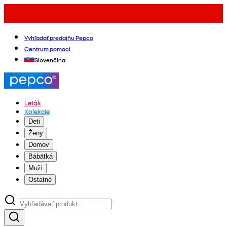
Vyhľadať predajňu Pepco
Centrum pomoci
Slovenčina
Leták
Kolekcie
Deti
Ženy
Domov
Bábätká
Muži
Ostatné