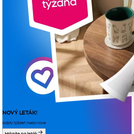
NOVÝ LETÁK!
každý týždeň niečo nové
Mrknite na leták