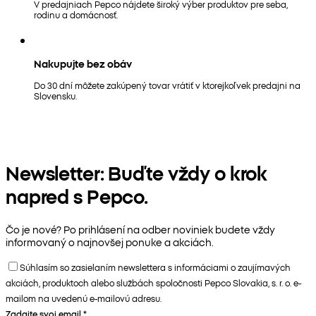
V predajniach Pepco nájdete široký výber produktov pre seba,
rodinu a domácnosť.
Nakupujte bez obáv
Do 30 dní môžete zakúpený tovar vrátiť v ktorejkoľvek predajni na
Slovensku.
Newsletter: Buďte vždy o krok
napred s Pepco.
Čo je nové? Po prihlásení na odber noviniek budete vždy
informovaný o najnovšej ponuke a akciách.
Súhlasím so zasielaním newslettera s informáciami o zaujímavých
akciách, produktoch alebo službách spoločnosti Pepco Slovakia, s. r. o. e-
mailom na uvedenú e-mailovú adresu.
Zadajte svoj email
*