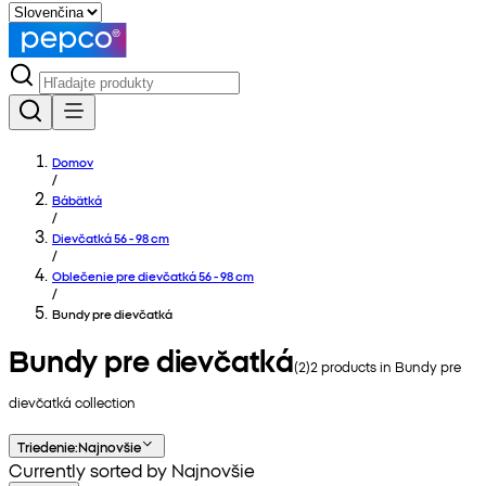
Domov
/
Bábätká
/
Dievčatká 56 - 98 cm
/
Oblečenie pre dievčatká 56 - 98 cm
/
Bundy pre dievčatká
Bundy pre dievčatká
(
2
)
2
products in
Bundy pre
dievčatká
collection
Triedenie
:
Najnovšie
Currently sorted by Najnovšie