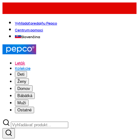
Vyhľadať predajňu Pepco
Centrum pomoci
Slovenčina
Leták
Kolekcie
Deti
Ženy
Domov
Bábätká
Muži
Ostatné