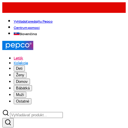
Vyhľadať predajňu Pepco
Centrum pomoci
Slovenčina
Leták
Kolekcie
Deti
Ženy
Domov
Bábätká
Muži
Ostatné