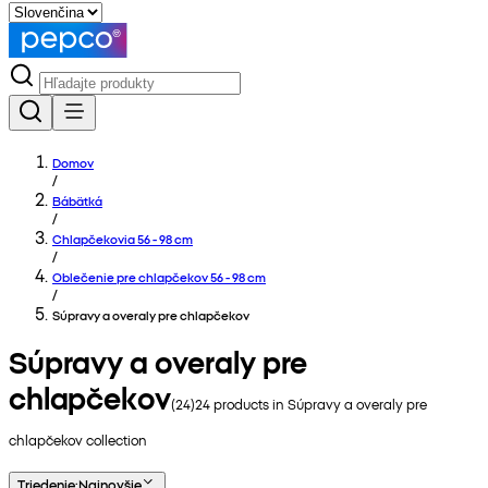
Domov
/
Bábätká
/
Chlapčekovia 56 - 98 cm
/
Oblečenie pre chlapčekov 56 - 98 cm
/
Súpravy a overaly pre chlapčekov
Súpravy a overaly pre
chlapčekov
(
24
)
24
products in
Súpravy a overaly pre
chlapčekov
collection
Triedenie
:
Najnovšie