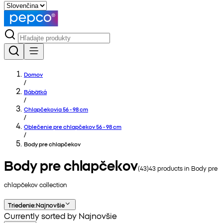
Domov
/
Bábätká
/
Chlapčekovia 56 - 98 cm
/
Oblečenie pre chlapčekov 56 - 98 cm
/
Body pre chlapčekov
Body pre chlapčekov
(
43
)
43
products in
Body pre
chlapčekov
collection
Triedenie
:
Najnovšie
Currently sorted by Najnovšie