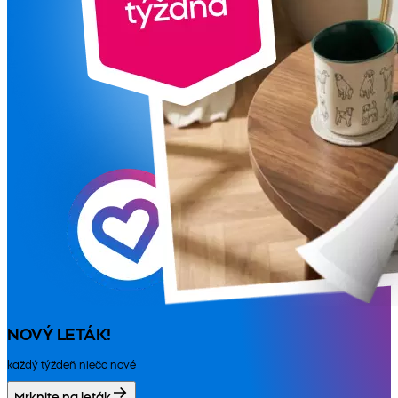
NOVÝ LETÁK!
každý týždeň niečo nové
Mrknite na leták