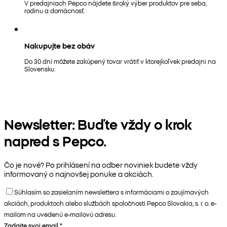
V predajniach Pepco nájdete široký výber produktov pre seba,
rodinu a domácnosť.
Nakupujte bez obáv
Do 30 dní môžete zakúpený tovar vrátiť v ktorejkoľvek predajni na
Slovensku.
Newsletter: Buďte vždy o krok
napred s Pepco.
Čo je nové? Po prihlásení na odber noviniek budete vždy
informovaný o najnovšej ponuke a akciách.
Súhlasím so zasielaním newslettera s informáciami o zaujímavých
akciách, produktoch alebo službách spoločnosti Pepco Slovakia, s. r. o. e-
mailom na uvedenú e-mailovú adresu.
Zadajte svoj email
*