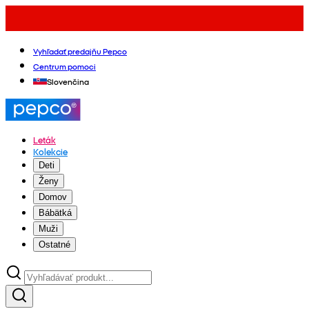
Vyhľadať predajňu Pepco
Centrum pomoci
Slovenčina
Leták
Kolekcie
Deti
Ženy
Domov
Bábätká
Muži
Ostatné