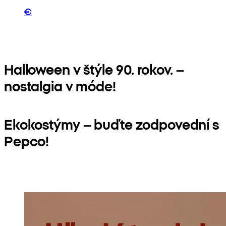
€
Halloween v štýle 90. rokov. –
nostalgia v móde!
Ekokostýmy – buďte zodpovední s
Pepco!