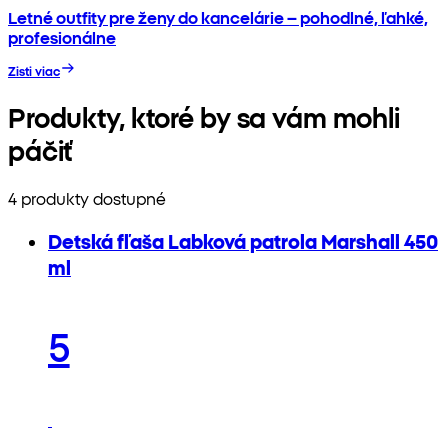
Letné outfity pre ženy do kancelárie – pohodlné, ľahké,
profesionálne
Zisti viac
Produkty, ktoré by sa vám mohli
páčiť
4 produkty dostupné
Detská fľaša Labková patrola Marshall 450
ml
5