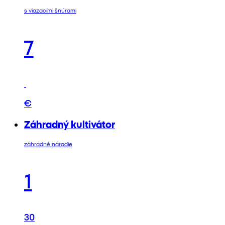
s viazacími šnúrami
7
€
Záhradný kultivátor
záhradné náradie
1
30