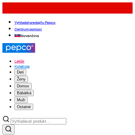
Vyhľadať predajňu Pepco
Centrum pomoci
Slovenčina
Leták
Kolekcie
Deti
Ženy
Domov
Bábätká
Muži
Ostatné