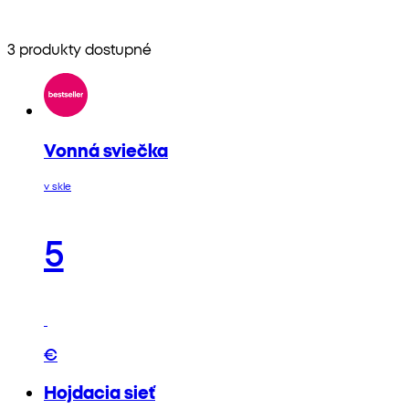
3 produkty dostupné
Vonná sviečka
v skle
5
€
Hojdacia sieť