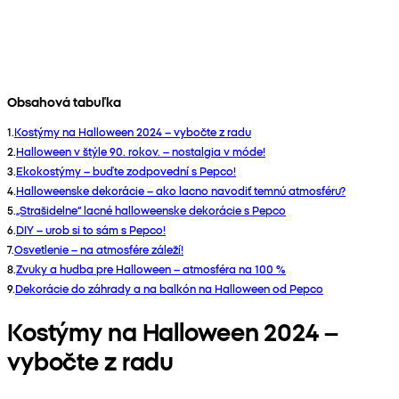
Obsahová tabuľka
1
.
Kostýmy na Halloween 2024 – vybočte z radu
2
.
Halloween v štýle 90. rokov. – nostalgia v móde!
3
.
Ekokostýmy – buďte zodpovední s Pepco!
4
.
Halloweenske dekorácie – ako lacno navodiť temnú atmosféru?
5
.
„Strašidelne“ lacné halloweenske dekorácie s Pepco
6
.
DIY – urob si to sám s Pepco!
7
.
Osvetlenie – na atmosfére záleží!
8
.
Zvuky a hudba pre Halloween – atmosféra na 100 %
9
.
Dekorácie do záhrady a na balkón na Halloween od Pepco
Kostýmy na Halloween 2024 –
vybočte z radu