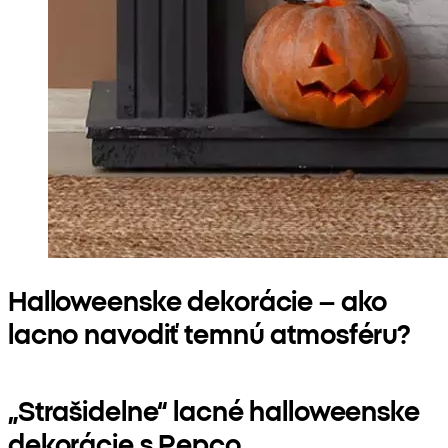
Halloweenske dekorácie – ako
lacno navodiť temnú atmosféru?
„Strašidelne“ lacné halloweenske
dekorácie s Pepco