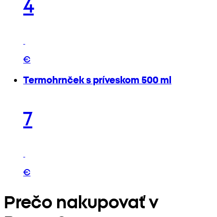
4
€
Termohrnček s príveskom 500 ml
7
€
Prečo nakupovať v