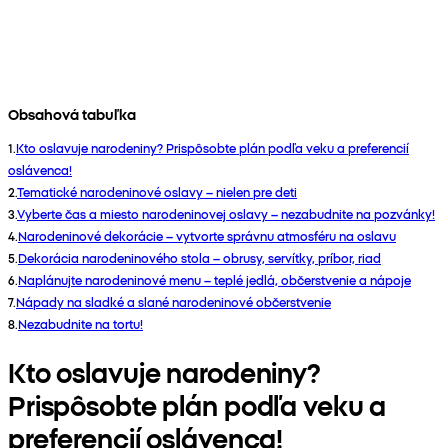
Obsahová tabuľka
1
.
Kto oslavuje narodeniny? Prispôsobte plán podľa veku a preferencií
oslávenca!
2
.
Tematické narodeninové oslavy – nielen pre deti
3
.
Vyberte čas a miesto narodeninovej oslavy – nezabudnite na pozvánky!
4
.
Narodeninové dekorácie – vytvorte správnu atmosféru na oslavu
5
.
Dekorácia narodeninového stola – obrusy, servítky, príbor, riad
6
.
Naplánujte narodeninové menu – teplé jedlá, občerstvenie a nápoje
7
.
Nápady na sladké a slané narodeninové občerstvenie
8
.
Nezabudnite na tortu!
Kto oslavuje narodeniny?
Prispôsobte plán podľa veku a
preferencií oslávenca!