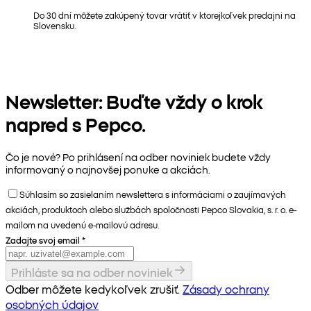
Do 30 dní môžete zakúpený tovar vrátiť v ktorejkoľvek predajni na
Slovensku.
Newsletter: Buďte vždy o krok
napred s Pepco.
Čo je nové? Po prihlásení na odber noviniek budete vždy
informovaný o najnovšej ponuke a akciách.
Súhlasím so zasielaním newslettera s informáciami o zaujímavých
akciách, produktoch alebo službách spoločnosti Pepco Slovakia, s. r. o. e-
mailom na uvedenú e-mailovú adresu.
Zadajte svoj email
*
Prihláste sa na odber noviniek
Odber môžete kedykoľvek zrušiť.
Zásady ochrany
osobných údajov