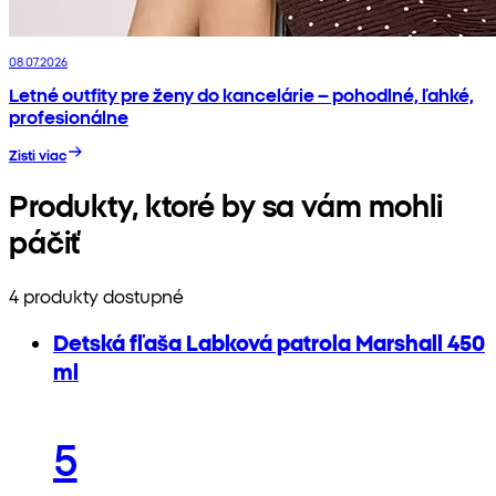
08.07.2026
Letné outfity pre ženy do kancelárie – pohodlné, ľahké,
profesionálne
Zisti viac
Produkty, ktoré by sa vám mohli
páčiť
4 produkty dostupné
Detská fľaša Labková patrola Marshall 450
ml
5