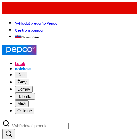
Vyhľadať predajňu Pepco
Centrum pomoci
Slovenčina
Leták
Kolekcie
Deti
Ženy
Domov
Bábätká
Muži
Ostatné