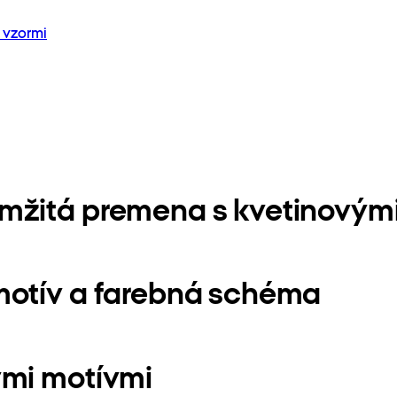
 vzormi
mžitá premena s kvetinovými
motív a farebná schéma
ými motívmi