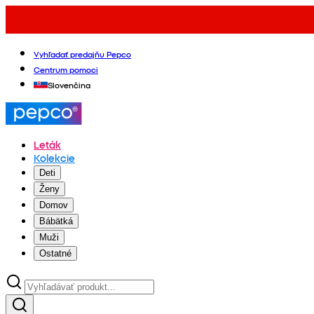
Vyhľadať predajňu Pepco
Centrum pomoci
Slovenčina
Leták
Kolekcie
Deti
Ženy
Domov
Bábätká
Muži
Ostatné