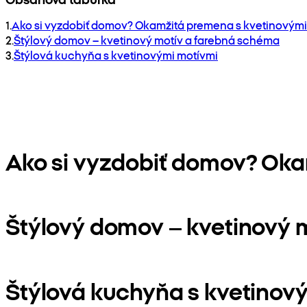
1
.
Ako si vyzdobiť domov? Okamžitá premena s kvetinovými
2
.
Štýlový domov – kvetinový motív a farebná schéma
3
.
Štýlová kuchyňa s kvetinovými motívmi
Ako si vyzdobiť domov? Oka
Štýlový domov – kvetinový 
Štýlová kuchyňa s kvetinov