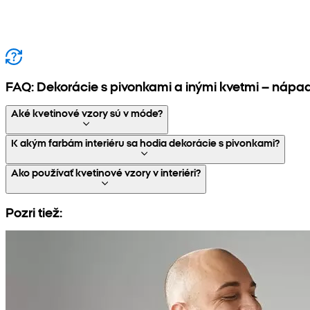
FAQ: Dekorácie s pivonkami a inými kvetmi – nápady
Aké kvetinové vzory sú v móde?
K akým farbám interiéru sa hodia dekorácie s pivonkami?
Ako používať kvetinové vzory v interiéri?
Pozri tiež: