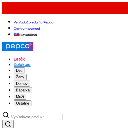
Vyhľadať predajňu Pepco
Centrum pomoci
Slovenčina
Leták
Kolekcie
Deti
Ženy
Domov
Bábätká
Muži
Ostatné