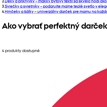
2
.
Deky a prikrývky – mäkký bytový textil sa skvelo hodí ako
3
.
Sviečky a svietniky – podarujte mame teplé svetlo v eleg
4
.
Hrnčeky a šálky – univerzálny darček pre mamu na každú 
Ako vybrať perfektný darče
4 produkty dostupné