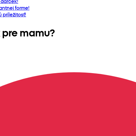
 darček!
antnej forme!
príležitosť!
k pre mamu?