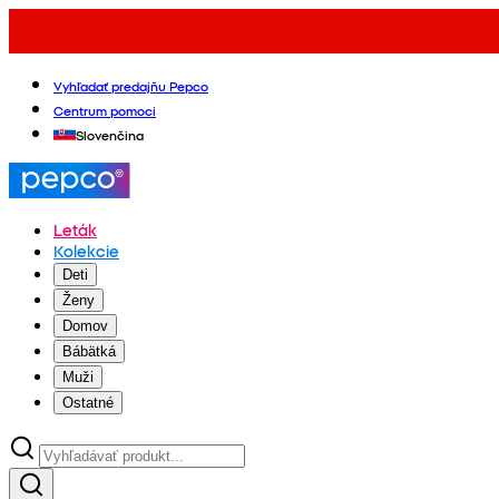
Vyhľadať predajňu Pepco
Centrum pomoci
Slovenčina
Leták
Kolekcie
Deti
Ženy
Domov
Bábätká
Muži
Ostatné