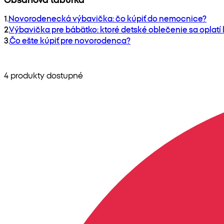
1
.
Novorodenecká výbavička: čo kúpiť do nemocnice?
2
.
Výbavička pre bábätko: ktoré detské oblečenie sa oplatí
3
.
Čo ešte kúpiť pre novorodenca?
4 produkty dostupné