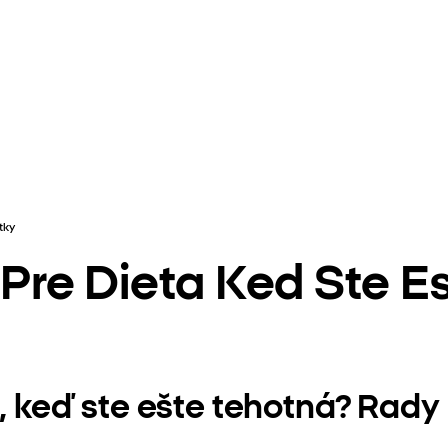
tky
t Pre Dieta Ked Ste 
ťa, keď ste ešte tehotná? Ra