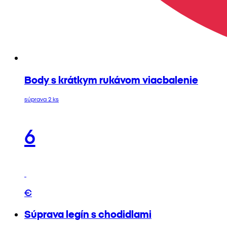
Body s krátkym rukávom viacbalenie
súprava 2 ks
6
€
Súprava legín s chodidlami