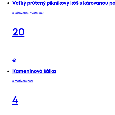
Veľký prútený piknikový kôš s károvanou p
s károvanou výstelkou
20
€
Kameninová šálka
s motívom psa
4