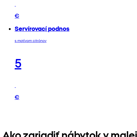
€
Servírovací podnos
s motívom citrónov
5
€
Ako zariadiť nábytok v male