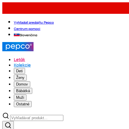
Vyhľadať predajňu Pepco
Centrum pomoci
Slovenčina
Leták
Kolekcie
Deti
Ženy
Domov
Bábätká
Muži
Ostatné