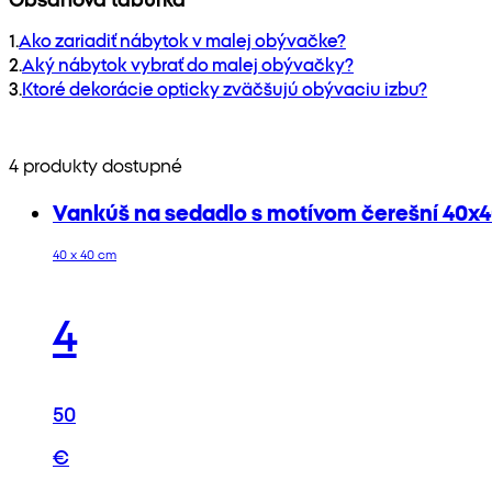
1
.
Ako zariadiť nábytok v malej obývačke?
2
.
Aký nábytok vybrať do malej obývačky?
3
.
Ktoré dekorácie opticky zväčšujú obývaciu izbu?
4 produkty dostupné
Vankúš na sedadlo s motívom čerešní 40x
40 x 40 cm
4
50
€