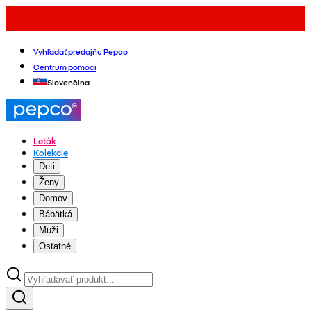
Vyhľadať predajňu Pepco
Centrum pomoci
Slovenčina
Leták
Kolekcie
Deti
Ženy
Domov
Bábätká
Muži
Ostatné