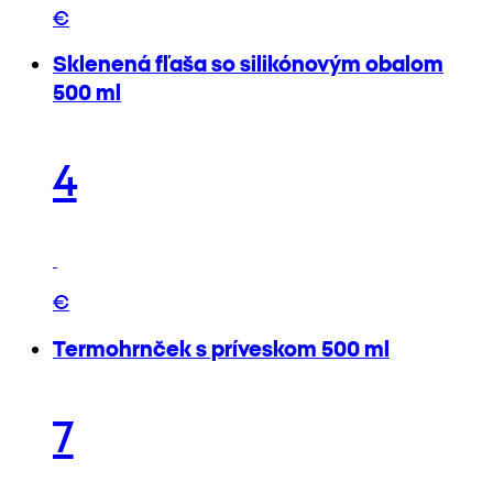
€
Sklenená fľaša so silikónovým obalom
500 ml
4
€
Termohrnček s príveskom 500 ml
7