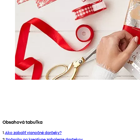
Obsahová tabuľka
1
.
Ako zabaliť vianočné darčeky?
2
.
Spôsoby na kreatívne zabalenie darčekov