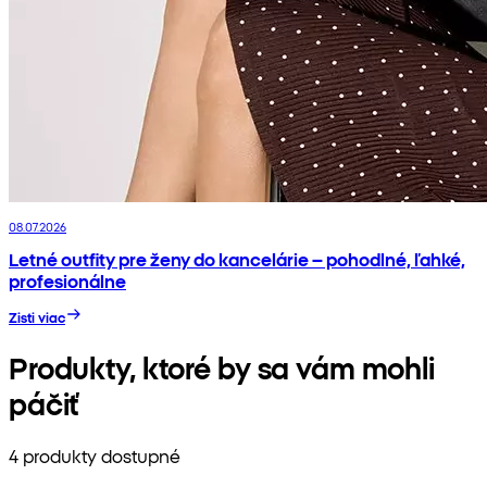
08.07.2026
Letné outfity pre ženy do kancelárie – pohodlné, ľahké,
profesionálne
Zisti viac
Produkty, ktoré by sa vám mohli
páčiť
4 produkty dostupné