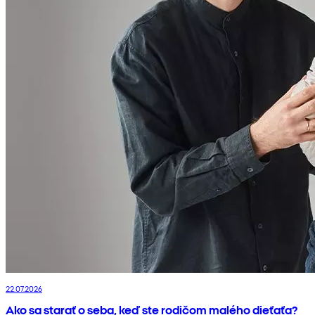
22.07.2026
Ako sa starať o seba, keď ste rodičom malého dieťaťa?