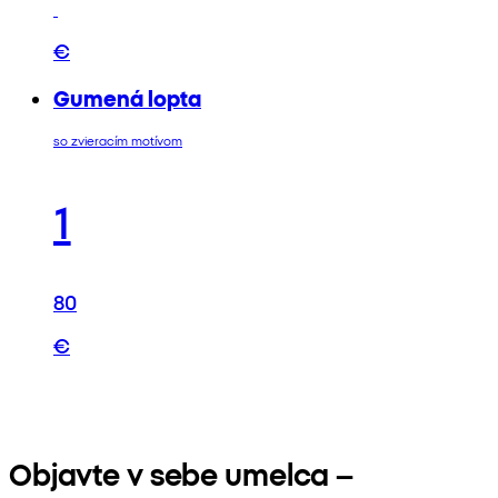
€
Gumená lopta
so zvieracím motívom
1
80
€
Objavte v sebe umelca –