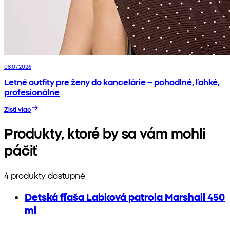
08.07.2026
Letné outfity pre ženy do kancelárie – pohodlné, ľahké,
profesionálne
Zisti viac
Produkty, ktoré by sa vám mohli
páčiť
4 produkty dostupné
Detská fľaša Labková patrola Marshall 450
ml