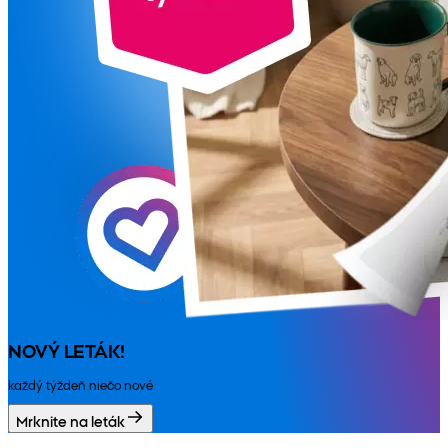
NOVÝ LETÁK!
každý týždeň niečo nové
Mrknite na leták