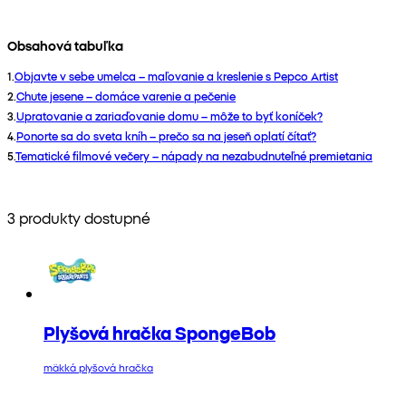
Obsahová tabuľka
1
.
Objavte v sebe umelca – maľovanie a kreslenie s Pepco Artist
2
.
Chute jesene – domáce varenie a pečenie
3
.
Upratovanie a zariaďovanie domu – môže to byť koníček?
4
.
Ponorte sa do sveta kníh – prečo sa na jeseň oplatí čítať?
5
.
Tematické filmové večery – nápady na nezabudnuteľné premietania
3 produkty dostupné
Plyšová hračka SpongeBob
mäkká plyšová hračka