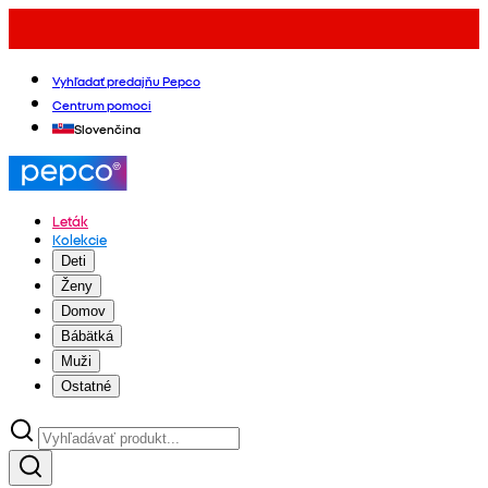
Vyhľadať predajňu Pepco
Centrum pomoci
Slovenčina
Leták
Kolekcie
Deti
Ženy
Domov
Bábätká
Muži
Ostatné