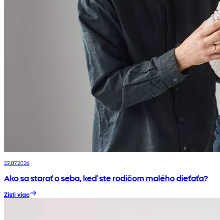
22.07.2026
Ako sa starať o seba, keď ste rodičom malého dieťaťa?
Zisti viac