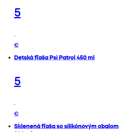
5
€
Detská fľaša Psi Patrol 450 ml
5
€
Sklenená fľaša so silikónovým obalom