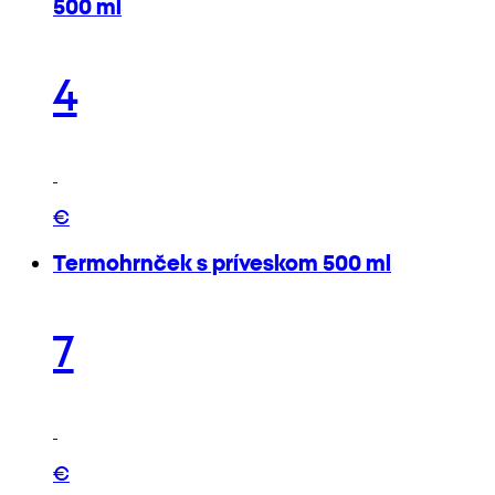
500 ml
4
€
Termohrnček s príveskom 500 ml
7
€