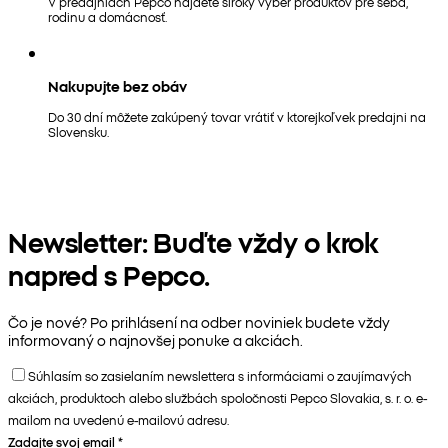
V predajniach Pepco nájdete široký výber produktov pre seba,
rodinu a domácnosť.
Nakupujte bez obáv
Do 30 dní môžete zakúpený tovar vrátiť v ktorejkoľvek predajni na
Slovensku.
Newsletter: Buďte vždy o krok
napred s Pepco.
Čo je nové? Po prihlásení na odber noviniek budete vždy
informovaný o najnovšej ponuke a akciách.
Súhlasím so zasielaním newslettera s informáciami o zaujímavých
akciách, produktoch alebo službách spoločnosti Pepco Slovakia, s. r. o. e-
mailom na uvedenú e-mailovú adresu.
Zadajte svoj email
*