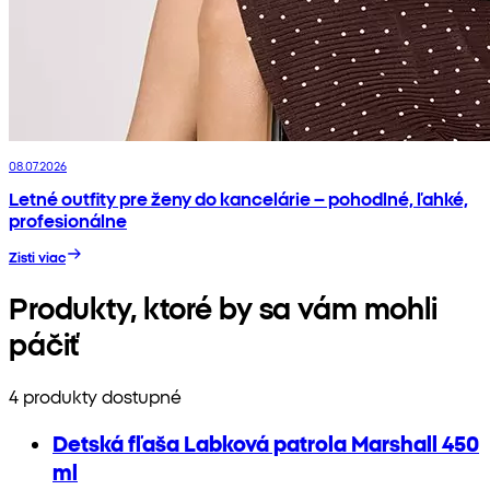
08.07.2026
Letné outfity pre ženy do kancelárie – pohodlné, ľahké,
profesionálne
Zisti viac
Produkty, ktoré by sa vám mohli
páčiť
4 produkty dostupné
Detská fľaša Labková patrola Marshall 450
ml