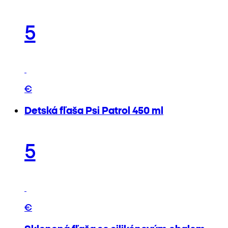
5
€
Detská fľaša Psi Patrol 450 ml
5
€