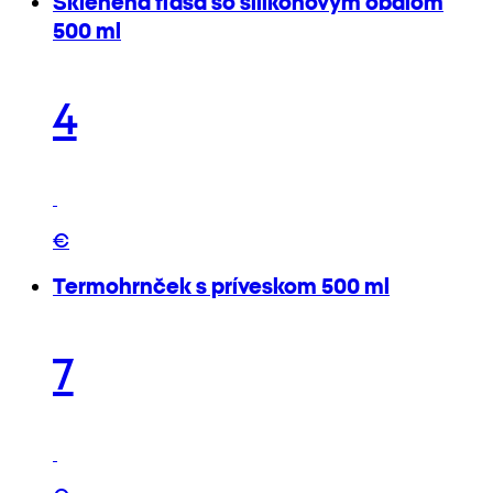
Sklenená fľaša so silikónovým obalom
500 ml
4
€
Termohrnček s príveskom 500 ml
7