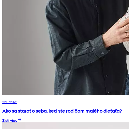
22.07.2026
Ako sa starať o seba, keď ste rodičom malého dieťaťa?
Zisti viac