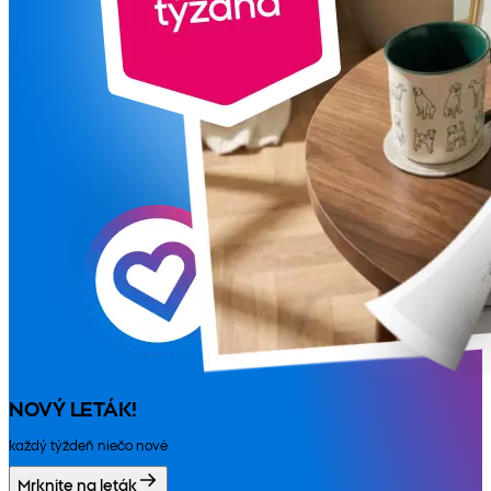
NOVÝ LETÁK!
každý týždeň niečo nové
Mrknite na leták