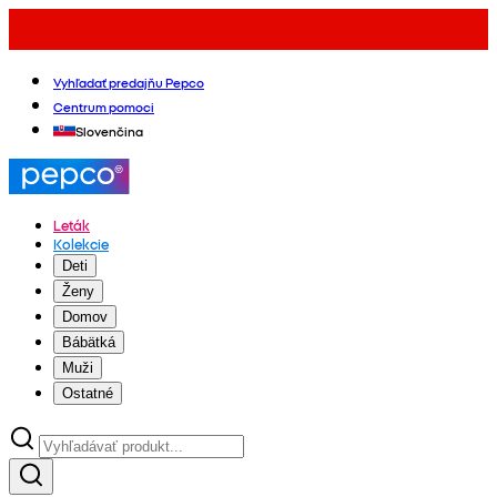
Vyhľadať predajňu Pepco
Centrum pomoci
Slovenčina
Leták
Kolekcie
Deti
Ženy
Domov
Bábätká
Muži
Ostatné