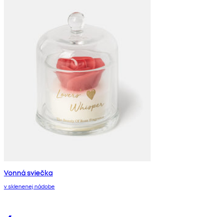
Vonná sviečka
v sklenenej nádobe