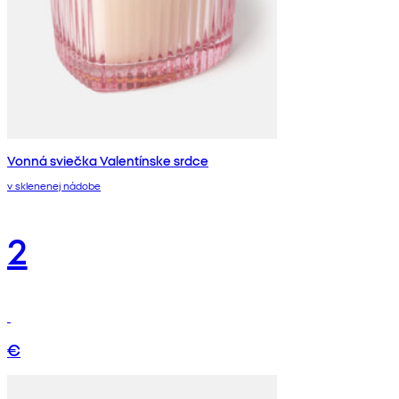
Vonná sviečka Valentínske srdce
v sklenenej nádobe
2
€