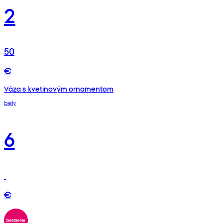
2
50
€
Váza s kvetinovým ornamentom
biely
6
€