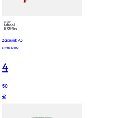
Zápisník A5
s mašličkou
4
50
€