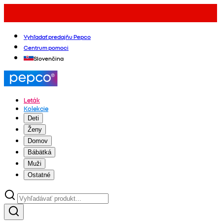
Vyhľadať predajňu Pepco
Centrum pomoci
Slovenčina
Leták
Kolekcie
Deti
Ženy
Domov
Bábätká
Muži
Ostatné