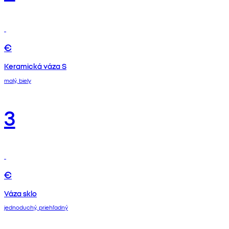
€
Keramická váza S
malý, biely
3
€
Váza sklo
jednoduchý, priehľadný