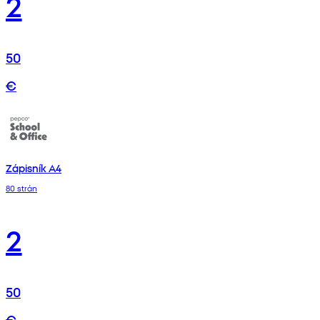
2
50
€
Zápisník A4
80 strán
2
50
€