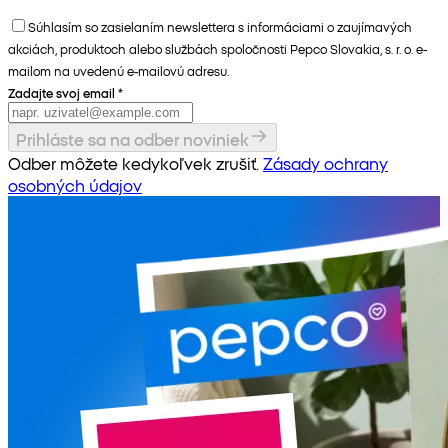
Súhlasím so zasielaním newslettera s informáciami o zaujímavých
akciách, produktoch alebo službách spoločnosti Pepco Slovakia, s. r. o. e-
mailom na uvedenú e-mailovú adresu.
Zadajte svoj email
*
Prihláste sa na odber noviniek
Odber môžete kedykoľvek zrušiť.
Zásady ochrany
osobných údajov