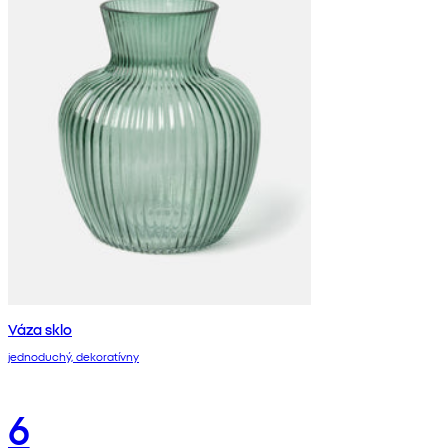
Váza sklo
jednoduchý, dekoratívny
6