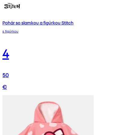
Pohár so slamkou a figúrkou Stitch
s figúrkou
4
50
€