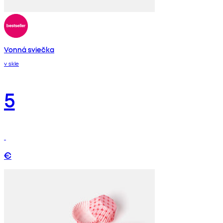
Vonná sviečka
v skle
5
€