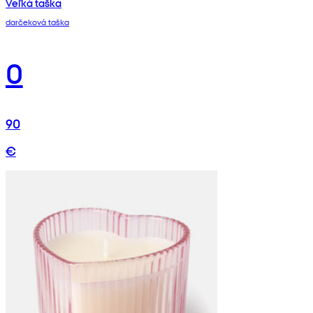
Veľká taška
darčeková taška
0
90
€