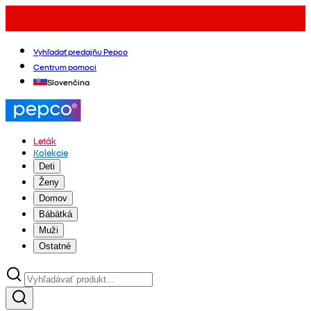
Vyhľadať predajňu Pepco
Centrum pomoci
Slovenčina
Leták
Kolekcie
Deti
Ženy
Domov
Bábätká
Muži
Ostatné