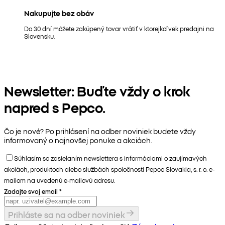
Nakupujte bez obáv
Do 30 dní môžete zakúpený tovar vrátiť v ktorejkoľvek predajni na
Slovensku.
Newsletter: Buďte vždy o krok
napred s Pepco.
Čo je nové? Po prihlásení na odber noviniek budete vždy
informovaný o najnovšej ponuke a akciách.
Súhlasím so zasielaním newslettera s informáciami o zaujímavých
akciách, produktoch alebo službách spoločnosti Pepco Slovakia, s. r. o. e-
mailom na uvedenú e-mailovú adresu.
Zadajte svoj email
*
Prihláste sa na odber noviniek