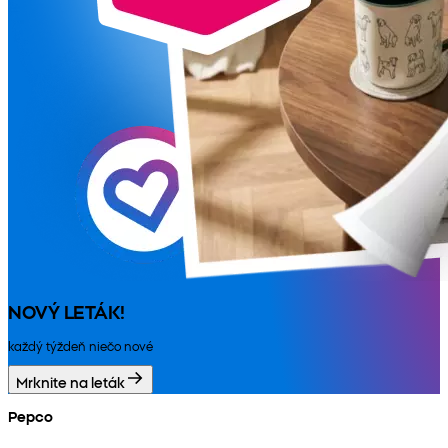
NOVÝ LETÁK!
každý týždeň niečo nové
Mrknite na leták
Pepco