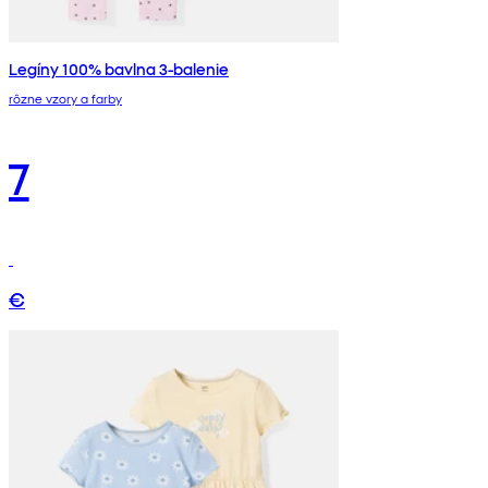
Legíny 100% bavlna 3-balenie
rôzne vzory a farby
7
€