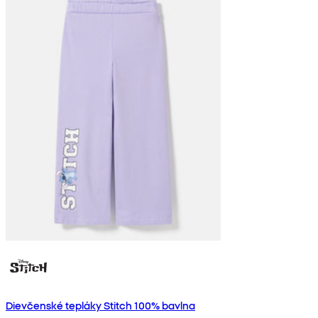
Dievčenské tepláky Stitch 100% bavlna