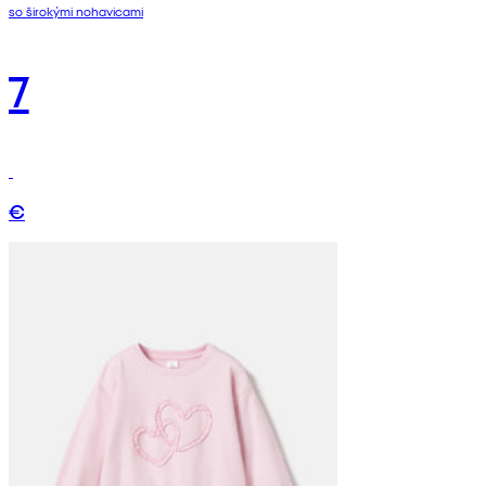
so širokými nohavicami
7
€