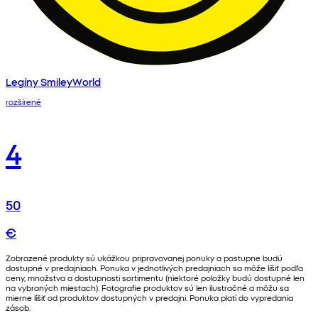
Legíny SmileyWorld
rozšírené
4
50
€
Zobrazené produkty sú ukážkou pripravovanej ponuky a postupne budú
dostupné v predajniach. Ponuka v jednotlivých predajniach sa môže líšiť podľa
ceny, množstva a dostupnosti sortimentu (niektoré položky budú dostupné len
na vybraných miestach). Fotografie produktov sú len ilustračné a môžu sa
mierne líšiť od produktov dostupných v predajni. Ponuka platí do vypredania
zásob.