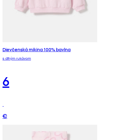
Dievčenská mikina 100% bavlna
s dlhým rukávom
6
€