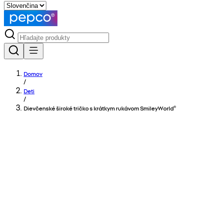
Domov
/
Deti
/
Dievčenské široké tričko s krátkym rukávom SmileyWorld®