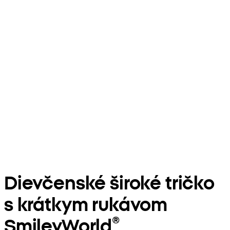
Dievčenské široké tričko
s krátkym rukávom
SmileyWorld®