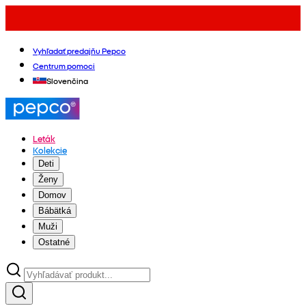
Vyhľadať predajňu Pepco
Centrum pomoci
Slovenčina
Leták
Kolekcie
Deti
Ženy
Domov
Bábätká
Muži
Ostatné