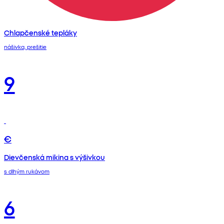
Chlapčenské tepláky
nášivka, prešitie
9
€
Dievčenská mikina s výšivkou
s dlhým rukávom
6