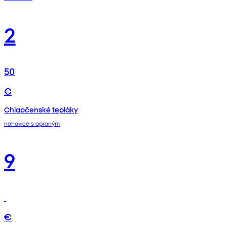
2
50
€
Chlapčenské tepláky
nohavice s opraným
9
€