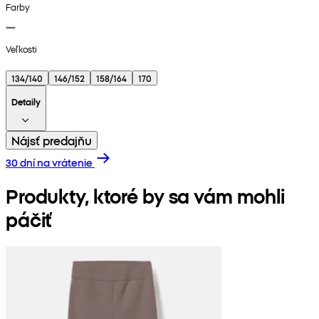
Farby
Veľkosti
134/140
146/152
158/164
170
Detaily
Nájsť predajňu
30 dní na vrátenie
Produkty, ktoré by sa vám mohli
páčiť