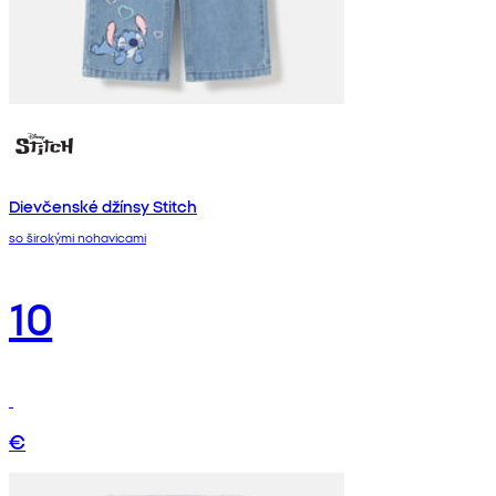
Dievčenské džínsy Stitch
so širokými nohavicami
10
€