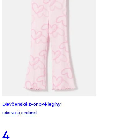
Dievčenské zvonové legíny
rebrované, s volánmi
4