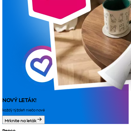
NOVÝ LETÁK!
každý týždeň niečo nové
Mrknite na leták
Pepco