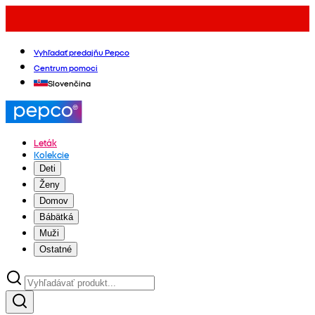
Vyhľadať predajňu Pepco
Centrum pomoci
Slovenčina
Leták
Kolekcie
Deti
Ženy
Domov
Bábätká
Muži
Ostatné