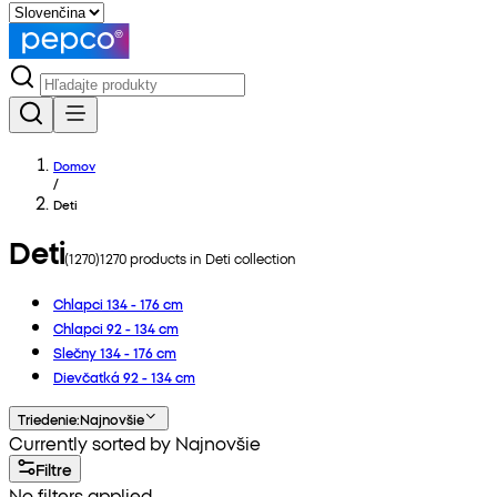
Domov
/
Deti
Deti
(
1270
)
1270
products in
Deti
collection
Chlapci 134 - 176 cm
Chlapci 92 - 134 cm
Slečny 134 - 176 cm
Dievčatká 92 - 134 cm
Triedenie
:
Najnovšie
Currently sorted by Najnovšie
Filtre
No filters applied