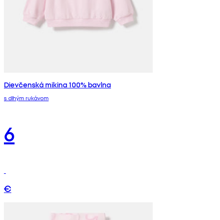
Dievčenská mikina 100% bavlna
s dlhým rukávom
6
€