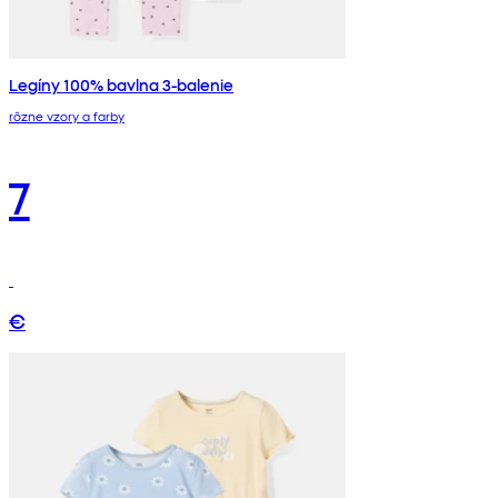
Legíny 100% bavlna 3-balenie
rôzne vzory a farby
7
€