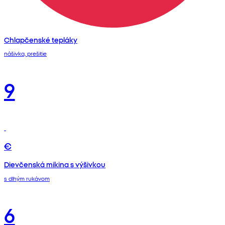
Chlapčenské tepláky
nášivka, prešitie
9
€
Dievčenská mikina s výšivkou
s dlhým rukávom
6