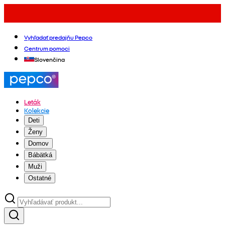
Vyhľadať predajňu Pepco
Centrum pomoci
Slovenčina
Leták
Kolekcie
Deti
Ženy
Domov
Bábätká
Muži
Ostatné