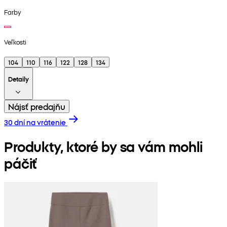
Farby
Veľkosti
104
110
116
122
128
134
Detaily
Nájsť predajňu
30 dní na vrátenie
Produkty, ktoré by sa vám mohli
páčiť