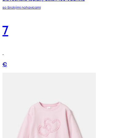
so širokými nohavicami
7
€