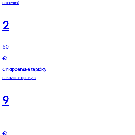
rebrované
2
50
€
Chlapčenské tepláky
nohavice s opraným
9
€