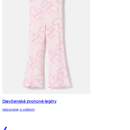
Dievčenské zvonové legíny
rebrované, s volánmi
4