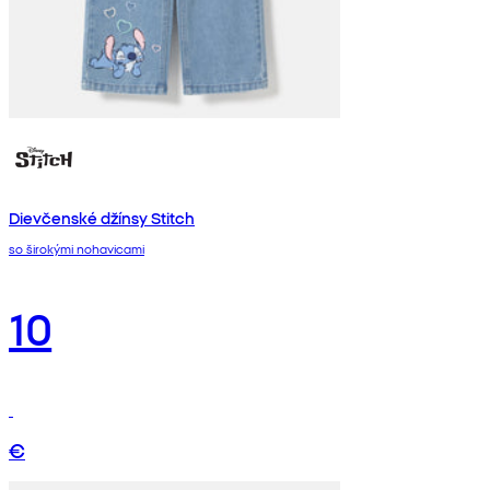
Dievčenské džínsy Stitch
so širokými nohavicami
10
€