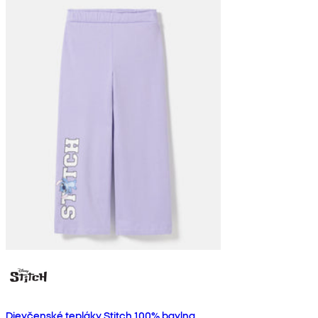
Dievčenské tepláky Stitch 100% bavlna