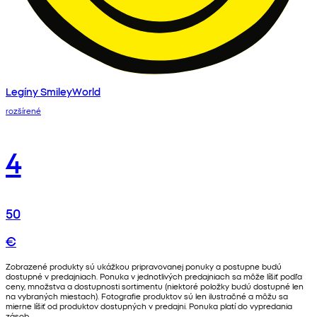
Legíny SmileyWorld
rozšírené
4
50
€
Zobrazené produkty sú ukážkou pripravovanej ponuky a postupne budú
dostupné v predajniach. Ponuka v jednotlivých predajniach sa môže líšiť podľa
ceny, množstva a dostupnosti sortimentu (niektoré položky budú dostupné len
na vybraných miestach). Fotografie produktov sú len ilustračné a môžu sa
mierne líšiť od produktov dostupných v predajni. Ponuka platí do vypredania
zásob.