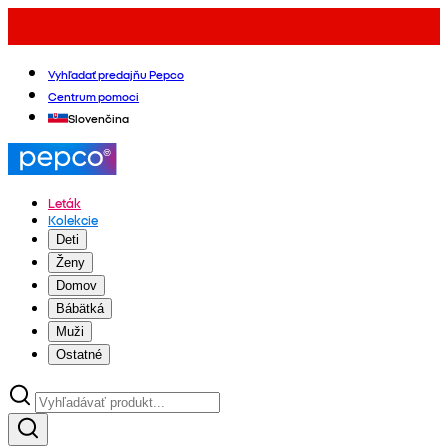
Vyhľadať predajňu Pepco
Centrum pomoci
Slovenčina
Leták
Kolekcie
Deti
Ženy
Domov
Bábätká
Muži
Ostatné