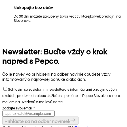
Nakupujte bez obáv
Do 30 dní môžete zakúpený tovar vrátiť v ktorejkoľvek predajni na
Slovensku.
Newsletter: Buďte vždy o krok
napred s Pepco.
Čo je nové? Po prihlásení na odber noviniek budete vždy
informovaný o najnovšej ponuke a akciách.
Súhlasím so zasielaním newslettera s informáciami o zaujímavých
akciách, produktoch alebo službách spoločnosti Pepco Slovakia, s. r. o. e-
mailom na uvedenú e-mailovú adresu.
Zadajte svoj email
*
Prihláste sa na odber noviniek