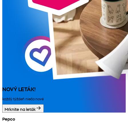
NOVÝ LETÁK!
každý týždeň niečo nové
Mrknite na leták
Pepco