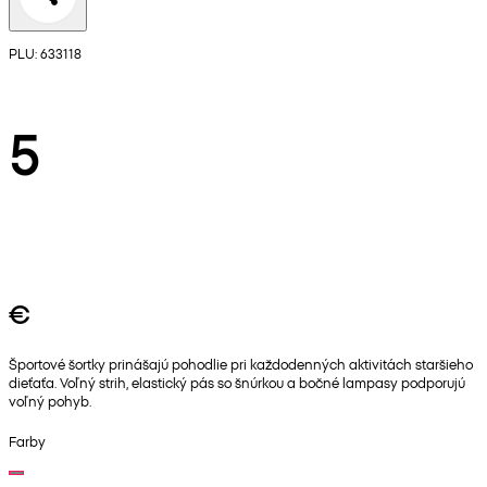
PLU: 633118
5
€
Športové šortky prinášajú pohodlie pri každodenných aktivitách staršieho
dieťaťa. Voľný strih, elastický pás so šnúrkou a bočné lampasy podporujú
voľný pohyb.
Farby