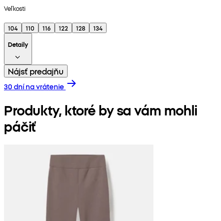
Veľkosti
104
110
116
122
128
134
Detaily
Nájsť predajňu
30 dní na vrátenie
Produkty, ktoré by sa vám mohli
páčiť