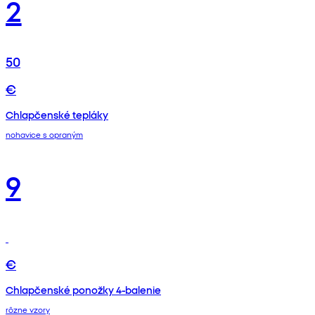
2
50
€
Chlapčenské tepláky
nohavice s opraným
9
€
Chlapčenské ponožky 4-balenie
rôzne vzory