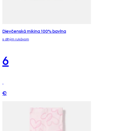
Dievčenská mikina 100% bavlna
s dlhým rukávom
6
€