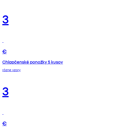
3
€
Chlapčenské ponožky 5 kusov
rôzne vzory
3
€