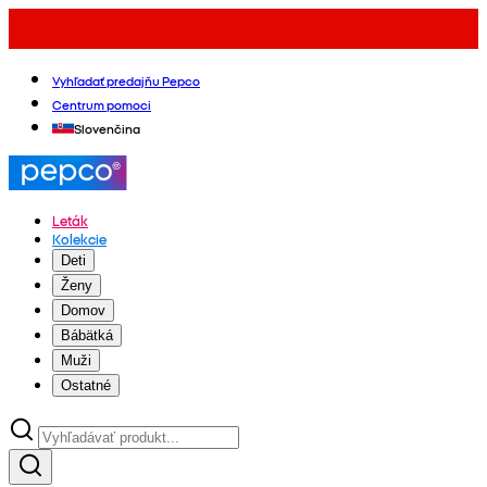
Vyhľadať predajňu Pepco
Centrum pomoci
Slovenčina
Leták
Kolekcie
Deti
Ženy
Domov
Bábätká
Muži
Ostatné