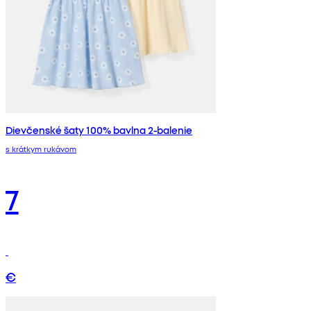
Dievčenské šaty 100% bavlna 2-balenie
s krátkym rukávom
7
€