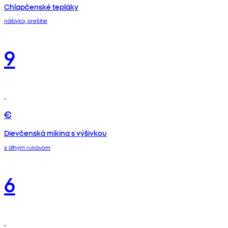
Chlapčenské tepláky
nášivka, prešitie
9
€
Dievčenská mikina s výšivkou
s dlhým rukávom
6