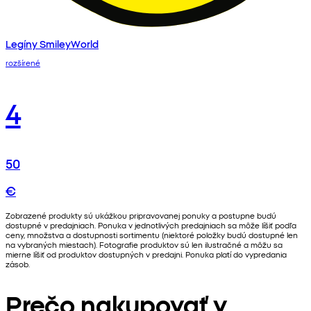
Legíny SmileyWorld
rozšírené
4
50
€
Zobrazené produkty sú ukážkou pripravovanej ponuky a postupne budú
dostupné v predajniach. Ponuka v jednotlivých predajniach sa môže líšiť podľa
ceny, množstva a dostupnosti sortimentu (niektoré položky budú dostupné len
na vybraných miestach). Fotografie produktov sú len ilustračné a môžu sa
mierne líšiť od produktov dostupných v predajni. Ponuka platí do vypredania
zásob.
Prečo nakupovať v