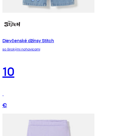
Dievčenské džínsy Stitch
so širokými nohavicami
10
€