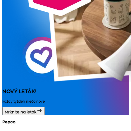
NOVÝ LETÁK!
každý týždeň niečo nové
Mrknite na leták
Pepco