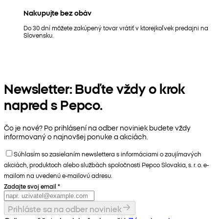
Nakupujte bez obáv
Do 30 dní môžete zakúpený tovar vrátiť v ktorejkoľvek predajni na
Slovensku.
Newsletter: Buďte vždy o krok
napred s Pepco.
Čo je nové? Po prihlásení na odber noviniek budete vždy
informovaný o najnovšej ponuke a akciách.
Súhlasím so zasielaním newslettera s informáciami o zaujímavých
akciách, produktoch alebo službách spoločnosti Pepco Slovakia, s. r. o. e-
mailom na uvedenú e-mailovú adresu.
Zadajte svoj email
*
Prihláste sa na odber noviniek