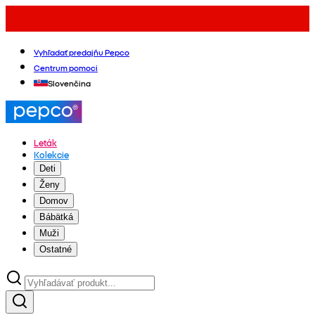
Vyhľadať predajňu Pepco
Centrum pomoci
Slovenčina
Leták
Kolekcie
Deti
Ženy
Domov
Bábätká
Muži
Ostatné