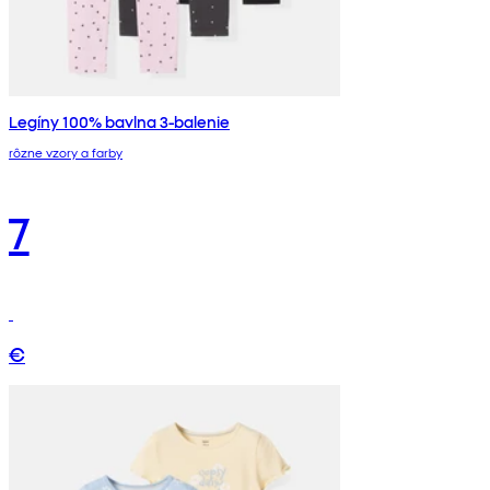
Legíny 100% bavlna 3-balenie
rôzne vzory a farby
7
€