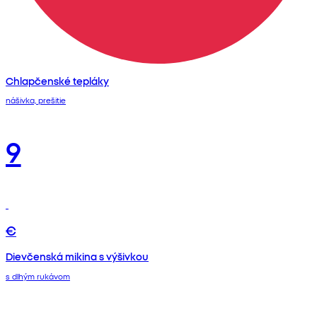
Chlapčenské tepláky
nášivka, prešitie
9
€
Dievčenská mikina s výšivkou
s dlhým rukávom