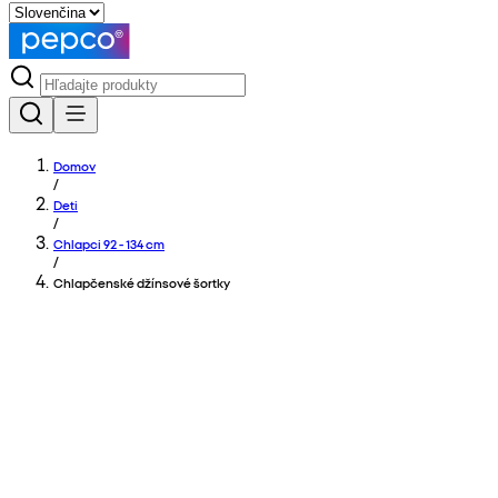
Domov
/
Deti
/
Chlapci 92 - 134 cm
/
Chlapčenské džínsové šortky