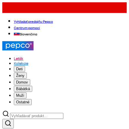
Vyhľadať predajňu Pepco
Centrum pomoci
Slovenčina
Leták
Kolekcie
Deti
Ženy
Domov
Bábätká
Muži
Ostatné