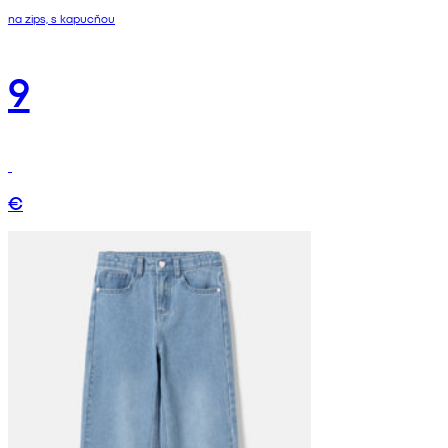
na zips, s kapucňou
9
€