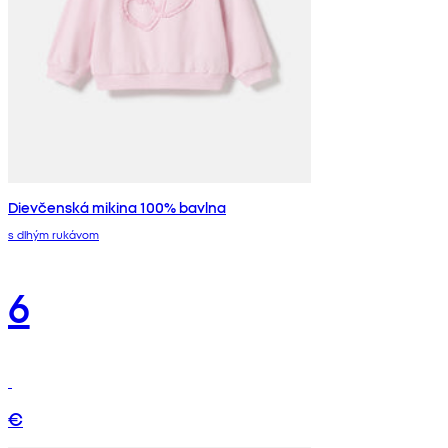
Dievčenská mikina 100% bavlna
s dlhým rukávom
6
€