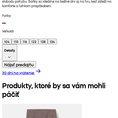
slobodu pohybu. Šortky sú ideálne na bežné dni aj na hru, keď záleží na
komforte a ľahkom prispôsobení.
Farby
Veľkosti
104
110
116
122
128
134
Detaily
Nájsť predajňu
30 dní na vrátenie
Produkty, ktoré by sa vám mohli
páčiť