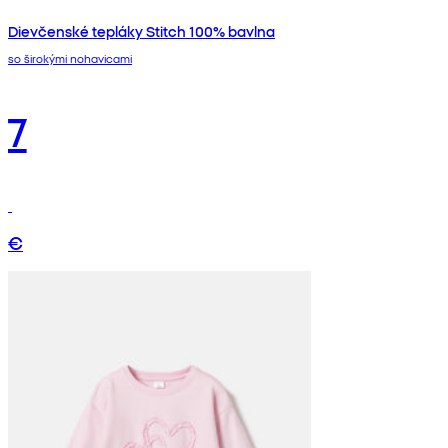
Dievčenské tepláky Stitch 100% bavlna
so širokými nohavicami
7
€