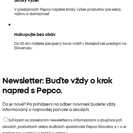
V predajniach Pepco nájdete široký výber produktov pre seba,
rodinu a domácnosť.
Nakupujte bez obáv
Do 30 dní môžete zakúpený tovar vrátiť v ktorejkoľvek predajni na
Slovensku.
Newsletter: Buďte vždy o krok
napred s Pepco.
Čo je nové? Po prihlásení na odber noviniek budete vždy
informovaný o najnovšej ponuke a akciách.
Súhlasím so zasielaním newslettera s informáciami o zaujímavých
akciách, produktoch alebo službách spoločnosti Pepco Slovakia, s. r. o. e-
mailom na uvedenú e-mailovú adresu.