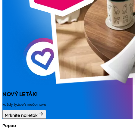
NOVÝ LETÁK!
každý týždeň niečo nové
Mrknite na leták
Pepco