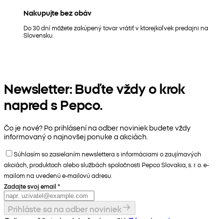
Nakupujte bez obáv
Do 30 dní môžete zakúpený tovar vrátiť v ktorejkoľvek predajni na
Slovensku.
Newsletter: Buďte vždy o krok
napred s Pepco.
Čo je nové? Po prihlásení na odber noviniek budete vždy
informovaný o najnovšej ponuke a akciách.
Súhlasím so zasielaním newslettera s informáciami o zaujímavých
akciách, produktoch alebo službách spoločnosti Pepco Slovakia, s. r. o. e-
mailom na uvedenú e-mailovú adresu.
Zadajte svoj email
*
Prihláste sa na odber noviniek