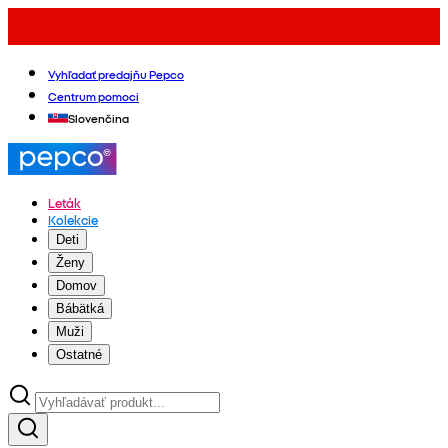
Vyhľadať predajňu Pepco
Centrum pomoci
Slovenčina
Leták
Kolekcie
Deti
Ženy
Domov
Bábätká
Muži
Ostatné