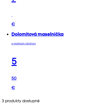
€
Dolomitová maselnička
s motívom citrónov
5
50
€
3 produkty dostupné