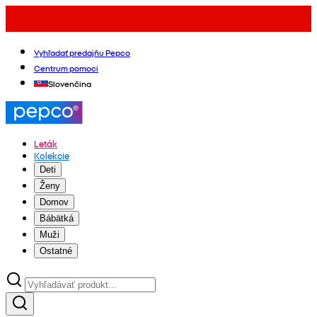
Vyhľadať predajňu Pepco
Centrum pomoci
Slovenčina
Leták
Kolekcie
Deti
Ženy
Domov
Bábätká
Muži
Ostatné