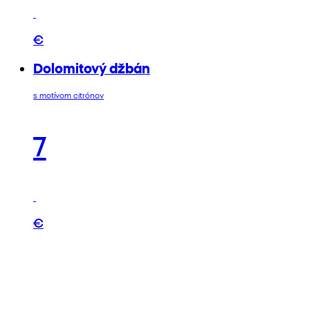
€
Dolomitový džbán
s motívom citrónov
7
€