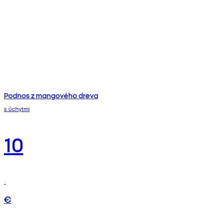
Podnos z mangového dreva
s úchytmi
10
€